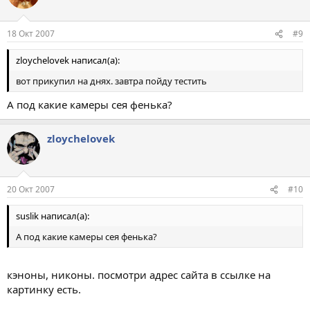
18 Окт 2007
#9
zloychelovek написал(а):
вот прикупил на днях. завтра пойду тестить
А под какие камеры сея фенька?
zloychelovek
20 Окт 2007
#10
suslik написал(а):
А под какие камеры сея фенька?
кэноны, никоны. посмотри адрес сайта в ссылке на
картинку есть.