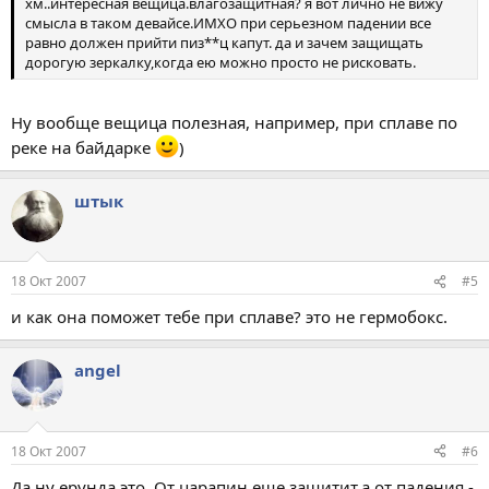
хм..интересная вещица.влагозащитная? я вот лично не вижу
смысла в таком девайсе.ИМХО при серьезном падении все
равно должен прийти пиз**ц капут. да и зачем защищать
дорогую зеркалку,когда ею можно просто не рисковать.
Ну вообще вещица полезная, например, при сплаве по
реке на байдарке
)
штык
18 Окт 2007
#5
и как она поможет тебе при сплаве? это не гермобокс.
angel
18 Окт 2007
#6
Да,ну ерунда это. От царапин еще защитит,а от падения -