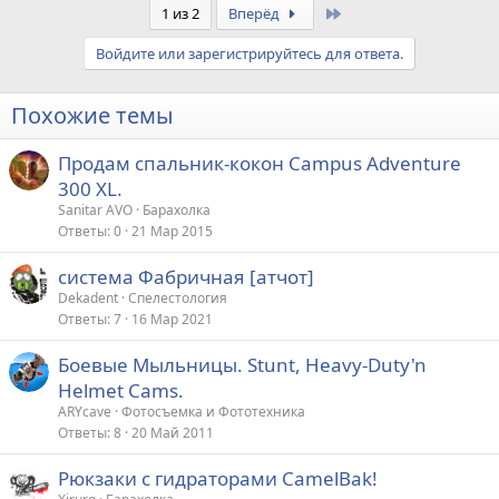
Last
1 из 2
Вперёд
Войдите или зарегистрируйтесь для ответа.
Похожие темы
Продам спальник-кокон Campus Adventure
300 XL.
Sanitar AVO
Барахолка
Ответы
0
21 Мар 2015
система Фабричная [атчот]
Dekadent
Спелестология
Ответы
7
16 Мар 2021
Боевые Мыльницы. Stunt, Heavy-Duty'n
Helmet Cams.
ARYсave
Фотосъемка и Фототехника
Ответы
8
20 Май 2011
Рюкзаки с гидраторами CamelBak!