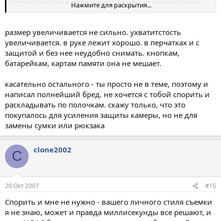
сколько эта штука увеличивает габариты, не скользит ли по
Нажмите для раскрытия...
корпусу камеры, какая на ощупь? Насколько удобно держать
ее, например, в перчатках? Действительно ли ничему не
мешает - кроме кнопок есть ведь и крышки батарейного
размер увеличивается не сильно. ухватитстость
отсека и карты памяти...
увеличивается. в руке лежит хорошо. в перчатках и с
защитой и без нее неудобно снимать. кнопкам,
батарейкам, картам памяти она не мешает.
касательно остального - ты просто не в теме, поэтому и
написал полнейший бред. не хочется с тобой спорить и
раскладывать по полочкам. скажу только, что это
покупалось для усиления защиты камеры, но не для
замены сумки или рюкзака
clone2002
C
20 Окт 2007
#15
Спорить и мне не нужно - вашего личного стиля съемки
я не знаю, может и правда миллисекунды все решают, и