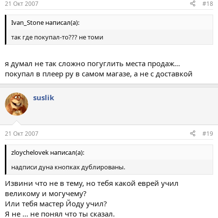
21 Окт 2007
#18
Ivan_Stone написал(а):
так где покупал-то??? не томи
я думал не так сложно погуглить места продаж...
покупал в плеер ру в самом магазе, а не с доставкой
suslik
21 Окт 2007
#19
zloychelovek написал(а):
надписи дуна кнопках дублированы.
Извини что не в тему, но тебя какой еврей учил
великому и могучему?
Или тебя мастер Йоду учил?
Я не ... не понял что ты сказал.