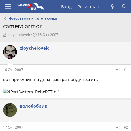
Вход
Регистрация
Фотосъемка и Фототехника
camera аrmor
А
Д
zloychelovek
16 Окт 2007
в
а
т
т
zloychelovek
о
а
р
н
т
а
е
ч
16 Окт 2007
#1
м
а
ы
л
вот прикупил на днях. завтра пойду тестить
а
волобобрик
17 Окт 2007
#2