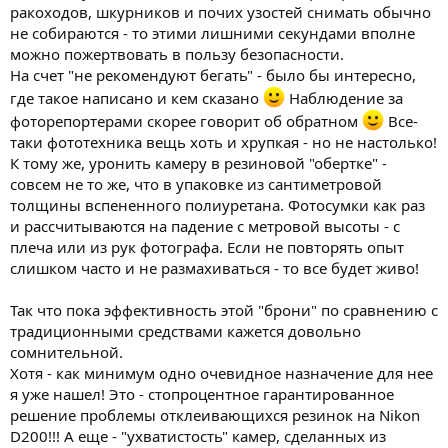
ракоходов, шкурников и почих узостей снимать обычно
не собираются - то этими лишними секундами вполне
можно пожертвовать в пользу безопасности.
На счет "не рекомендуют бегать" - было бы интересно,
где такое написано и кем сказано
Наблюдение за
фоторепортерами скорее говорит об обратном
Все-
таки фототехника вещь хоть и хрупкая - но не настолько!
К тому же, уронить камеру в резиновой "обертке" -
совсем не то же, что в упаковке из сантиметровой
толщины вспененного полиуретана. Фотосумки как раз
и рассчитываются на падение с метровой высоты - с
плеча или из рук фотографа. Если не повторять опыт
слишком часто и не размахиваться - то все будет живо!
Так что пока эффективность этой "брони" по сравнению с
традиционными средствами кажется довольно
сомнительной.
Хотя - как минимум одно очевидное назначение для нее
я уже нашел! Это - стопроцентное гарантированное
решение проблемы отклеивающихся резинок на Nikon
D200!!! А еще - "ухватистость" камер, сделанных из