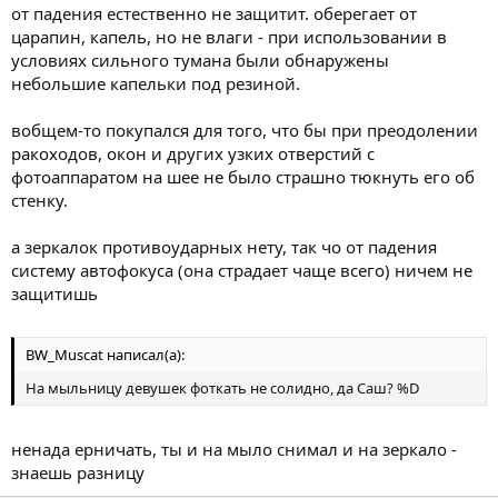
от падения естественно не защитит. оберегает от
царапин, капель, но не влаги - при использовании в
условиях сильного тумана были обнаружены
небольшие капельки под резиной.
вобщем-то покупался для того, что бы при преодолении
ракоходов, окон и других узких отверстий с
фотоаппаратом на шее не было страшно тюкнуть его об
стенку.
а зеркалок противоударных нету, так чо от падения
систему автофокуса (она страдает чаще всего) ничем не
защитишь
BW_Muscat написал(а):
На мыльницу девушек фоткать не солидно, да Саш? %D
ненада ерничать, ты и на мыло снимал и на зеркало -
знаешь разницу