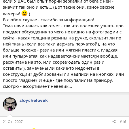
если У ВАС был опыт порчи зеркалки от бега с ней -
значит так оно и есть... (Вот такие они, кэноновские
камеры!
)
В любом случае - спасибо за информацию!
Тема начиналась как отчет - так что полезнее узнать про
предмет обсуждения то чего не видно на фотографии с
сайта - какая толщина резины на ручке, скользит ли по
ней ткань (если все-таки держать перчаткой), на что
больше похоже - резина или мягкий пластик, гладкая
или пупырчатая, как надевается-снимается(и вообще,
рассчитана на это, или скорее"одеть один раз и
оставить"), замечены ли какие-то недочеты в
конструкции? дублированы ли надписи на кнопках, или
просто гладкие? И еще - где покупали? На прайс.ру,
смотрю - ассортимент невелик...
zloychelovek
21 Окт 2007
#16