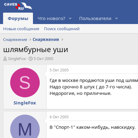
Форумы
Что нового?
Пользователи
Новые сообщения
Поиск сообщений
Снаряжение
Снаряжение
шлямбурные уши
А
Д
SingleFox
5 Окт 2005
в
а
т
т
5 Окт 2005
о
а
S
Где в москве продаются уши под шлям
р
н
т
а
Надо срочно 8 штук ( до 7-го числа).
е
ч
Недорогие, но приличные.
м
а
SingleFox
ы
л
а
6 Окт 2005
M
В "Спорт-1" каком-нибудь, навскидку.