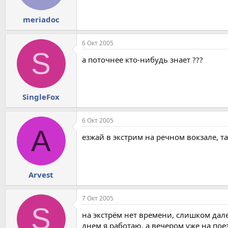
meriadoc
6 Окт 2005
S
а поточнее кто-нибудь знает ???
SingleFox
6 Окт 2005
A
езжай в экстрим на речном вокзале, та
Arvest
7 Окт 2005
S
на экстрём нет времени, слишком дале
днем я работаю, а вечером уже на поез