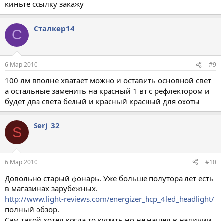
киньте ссылку закажу
Сталкер14
С
6 Мар 2010
#9
100 лм вполне хватает можно и оставить основной свет
а остальные заменить на красный 1 вт с рефлектором и
будет два света белый и красный красный для охоты
Serj_32
S
6 Мар 2010
#10
Довольно старый фонарь. Уже больше полутора лет есть
в магазинах зарубежных.
http://www.light-reviews.com/energizer_hcp_4led_headlight/
полный обзор.
Сам такой хотел когда то купить но не нашел в наличии