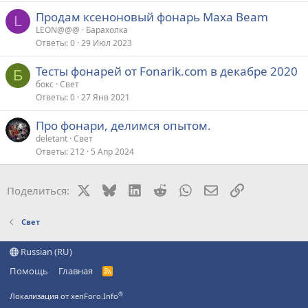
Продам ксеноновый фонарь Maxa Beam
L
LEON@@@
Барахолка
Ответы
0
29 Июл 2023
Тесты фонарей от Fonarik.com в декабре 2020
Б
бокс
Свет
Ответы
0
27 Янв 2021
Про фонари, делимся опытом.
deletant
Свет
Ответы
212
5 Апр 2024
X
Bluesky
LinkedIn
Reddit
WhatsApp
Электронная поч
Ссылка
Поделиться:
Свет
Russian (RU)
Помощь
Главная
R
S
S
®
Локализация от xenForo.Info