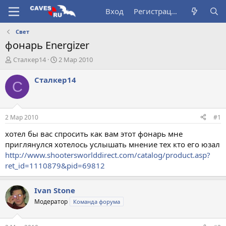
Вход
Регистрация
Свет
фонарь Energizer
А
Д
Сталкер14
2 Мар 2010
в
а
т
т
Сталкер14
С
о
а
р
н
т
а
е
ч
2 Мар 2010
#1
м
а
ы
л
хотел бы вас спросить как вам этот фонарь мне
а
приглянулся хотелось услышать мнение тех кто его юзал
http://www.shootersworlddirect.com/catalog/product.asp?
ret_id=1110879&pid=69812
Ivan Stone
Модератор
Команда форума