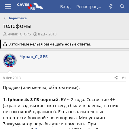
Вход
Регистрация
Барахолка
телефоны
А
Д
Чувак_С_GPS
8 Дек 2013
в
а
т
В этой теме нельзя размещать новые ответы.
т
о
а
р
н
Чувак_С_GPS
т
а
е
ч
м
а
ы
л
8 Дек 2013
#1
а
Продаю (или меняю, об этом ниже):
1. Iphone 4s 8 ГБ черный.
БУ ~ 2 года. Состояние 4+
(экран и задняя крышка всегда были в пленка, на них
нет ни одной царапины). Есть незначительные
потертости боковой части корпуса. Минус один -
7аккумулятор пора бы уже и поменять. При