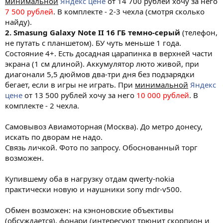
минимальной
Яндекс цене
от 14 700 рублей хочу за него
7 500 рублей
. В комплекте - 2-3 чехла (смотря сколько
найду).
2. Smasung Galaxy Note II 16 ГБ темно-серый
(телефон,
не путать с планшетом). БУ чуть меньше 1 года.
Состояние 4+. Есть досадная царапинка в верхней части
экрана (1 см длиной). Аккумулятор люто живой, при
диагонали 5,5 дюймов два-три дня без подзарядки
бегает, если в игры не играть. При
минимальной
Яндекс
цене
от 13 500 рублей хочу за него
10 000 рублей
. В
комплекте - 2 чехла.
Самовывоз Авиамоторная (Москва). До метро донесу,
искать по дворам не надо.
Связь личкой. Фото по запросу. Обоснованный торг
возможен.
Купившему оба в нагрузку отдам qwerty-nokia
практически новую и наушники sony mdr-v500.
Обмен возможен: на кэноновские объективы
(обсуждается), фонари (интересуют трюнит скорпион и