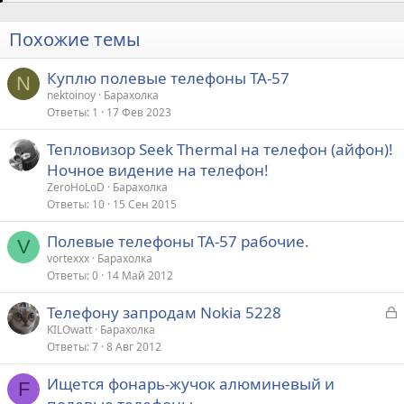
Похожие темы
Куплю полевые телефоны ТА-57
N
nektoinoy
Барахолка
Ответы
1
17 Фев 2023
Тепловизор Seek Thermal на телефон (айфон)!
Ночное видение на телефон!
ZeroHoLoD
Барахолка
Ответы
10
15 Сен 2015
Полевые телефоны ТА-57 рабочие.
V
vortexxx
Барахолка
Ответы
0
14 Май 2012
З
Телефону запродам Nokia 5228
а
KILOwatt
Барахолка
Ответы
7
8 Авг 2012
к
р
Ищется фонарь-жучок алюминевый и
F