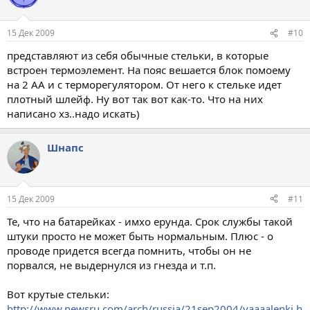
15 Дек 2009
#10
представляют из себя обычные стельки, в которые
встроен термоэлемент. На пояс вешается блок помоему
на 2 АА и с терморегулятором. От него к стельке идет
плотный шлейф. Ну вот так вот как-то. Что на них
написано хз..надо искать)
Шнапс
15 Дек 2009
#11
Те, что на батарейках - имхо ерунда. Срок службы такой
штуки просто не может быть нормальным. Плюс - о
проводе придется всегда помнить, чтобы он не
порвался, не выдернулся из гнезда и т.п.
Вот крутые стельки:
http://www.newsru.com/arch/russia/21sep2004/vaaaalenki.h