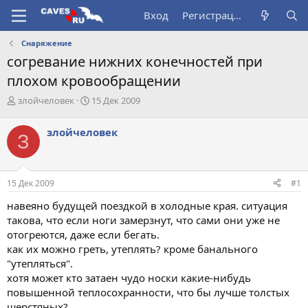
Вход
Регистрация
Снаряжение
согревание нижних конечностей при
плохом кровообращении
А
Д
злойчеловек
15 Дек 2009
в
а
т
т
злойчеловек
З
о
а
р
н
т
а
е
ч
15 Дек 2009
#1
м
а
ы
л
навеяно будущей поездкой в холодные края. ситуация
а
такова, что если ноги замерзнут, что сами они уже не
отогреются, даже если бегать.
как их можно греть, утеплять? кроме банального
"утепляться".
хотя может кто затаен чудо носки какие-нибудь
повышенной теплосохранности, что бы лучше толстых
шерстяных?