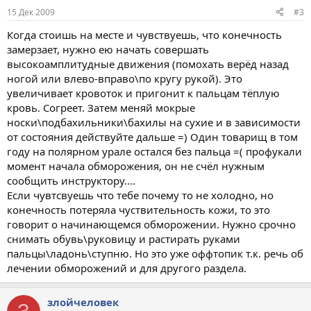
15 Дек 2009
#3
Когда стоишь на месте и чувствуешь, что конечность
замерзает, нужно ею начать совершать
высокоамплитудные движения (помохать верёд назад
ногой или влево-вправо\по кругу рукой). Это
увеличивает кровоток и пригонит к пальцам тёплую
кровь. Согреет. Затем меняй мокрые
носки\подбахильники\бахилы на сухие и в зависимости
от состояния действуйте дальше =) Один товарищ в том
году на полярном урале остался без пальца =( профукали
момент начала обморожения, он не счёл нужным
сообщить инструктору....
Если чувтсвуешь что тебе почему то не холодно, но
конечность потеряла чуствительность кожи, то это
говорит о начинающемся обморожении. Нужно срочно
снимать обувь\руковицу и растирать руками
пальцы\ладонь\ступню. Но это уже оффтопик т.к. речь об
лечении обморожений и для другого раздела.
злойчеловек