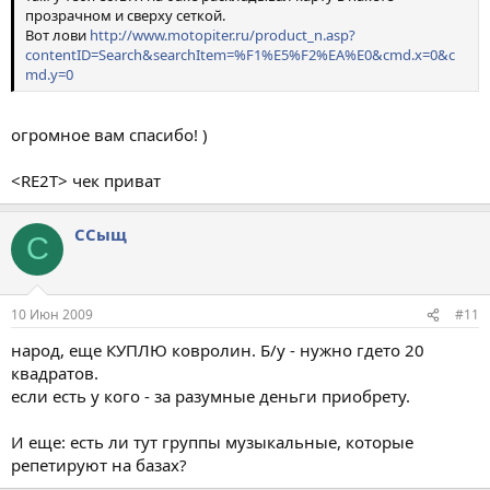
прозрачном и сверху сеткой.
Вот лови
http://www.motopiter.ru/product_n.asp?
contentID=Search&searchItem=%F1%E5%F2%EA%E0&cmd.x=0&c
md.y=0
огромное вам спасибо! )
<RE2T> чек приват
ССыщ
С
10 Июн 2009
#11
народ, еще КУПЛЮ ковролин. Б/у - нужно гдето 20
квадратов.
если есть у кого - за разумные деньги приобрету.
И еще: есть ли тут группы музыкальные, которые
репетируют на базах?