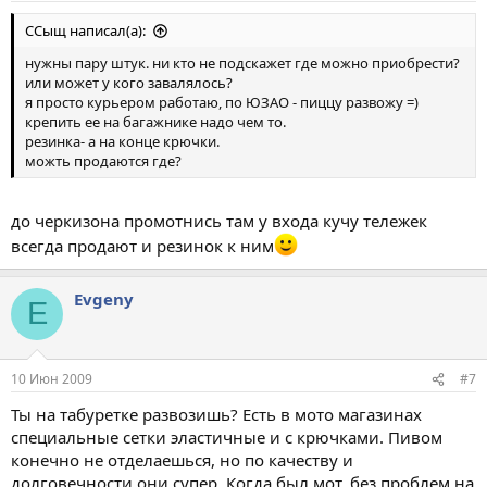
ССыщ написал(а):
нужны пару штук. ни кто не подскажет где можно приобрести?
или может у кого завалялось?
я просто курьером работаю, по ЮЗАО - пиццу развожу =)
крепить ее на багажнике надо чем то.
резинка- а на конце крючки.
можть продаются где?
до черкизона промотнись там у входа кучу тележек
всегда продают и резинок к ним
Evgeny
E
10 Июн 2009
#7
Ты на табуретке развозишь? Есть в мото магазинах
специальные сетки эластичные и с крючками. Пивом
конечно не отделаешься, но по качеству и
долговечности они супер. Когда был мот, без проблем на