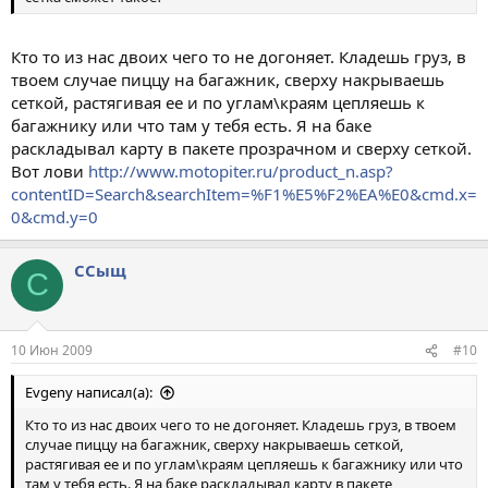
Кто то из нас двоих чего то не догоняет. Кладешь груз, в
твоем случае пиццу на багажник, сверху накрываешь
сеткой, растягивая ее и по углам\краям цепляешь к
багажнику или что там у тебя есть. Я на баке
раскладывал карту в пакете прозрачном и сверху сеткой.
Вот лови
http://www.motopiter.ru/product_n.asp?
contentID=Search&searchItem=%F1%E5%F2%EA%E0&cmd.x=
0&cmd.y=0
ССыщ
С
10 Июн 2009
#10
Evgeny написал(а):
Кто то из нас двоих чего то не догоняет. Кладешь груз, в твоем
случае пиццу на багажник, сверху накрываешь сеткой,
растягивая ее и по углам\краям цепляешь к багажнику или что
там у тебя есть. Я на баке раскладывал карту в пакете