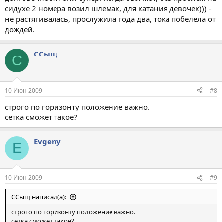
сидухе 2 номера возил шлемак, для катания девочек))) -
не растягивалась, прослужила года два, тока побелела от
дождей.
ССыщ
С
10 Июн 2009
#8
строго по горизонту положение важно.
сетка сможет такое?
Evgeny
E
10 Июн 2009
#9
ССыщ написал(а):
строго по горизонту положение важно.
сетка сможет такое?