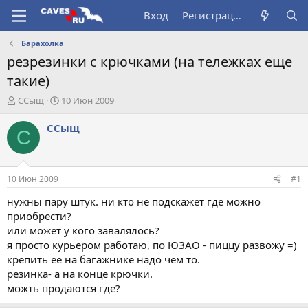
Вход
Регистрация
Барахолка
резрезинки с крючками (на тележках еще
такие)
А
Д
ССыщ
10 Июн 2009
в
а
т
т
ССыщ
С
о
а
р
н
т
а
е
ч
10 Июн 2009
#1
м
а
ы
л
нужны пару штук. ни кто не подскажет где можно
а
приобрести?
или может у кого завалялось?
я просто курьером работаю, по ЮЗАО - пиццу развожу =)
крепить ее на багажнике надо чем то.
резинка- а на конце крючки.
можть продаются где?