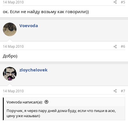
14 Мар 2010
#5
ок. Если не найду возьму как говорили))
Voevoda
14 Мар 2010
#6
Добро)
zloychelovek
14 Мар 2010
#7
Voevoda написал(а):
Поручик, я через пару дней дома буду, если что пиши в асю,
цену уже называл)