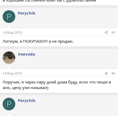
в хорошем состоянии?взял бы с удовольствием
Porychik
P
14 Мар 2010
#3
Литиум, я ПОКУПАЮ!!!! а не продаю.
Voevoda
14 Мар 2010
#4
Поручик, я через пару дней дома буду, если что пиши в
асю, цену уже называл)
Porychik
P