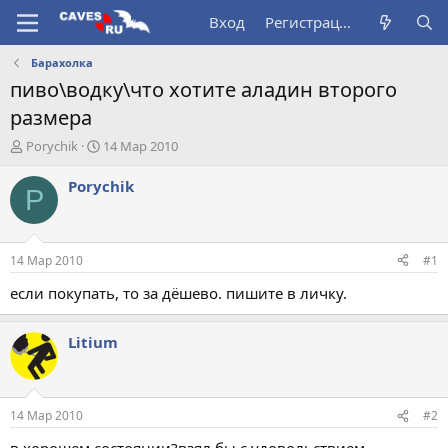
Вход
Регистрация
Барахолка
пиво\водку\что хотите аладин второго
размера
А
Д
Porychik
14 Мар 2010
в
а
т
т
Porychik
P
о
а
р
н
т
а
е
ч
14 Мар 2010
#1
м
а
ы
л
если покупать, то за дёшево. пишите в личку.
а
Litium
14 Мар 2010
#2