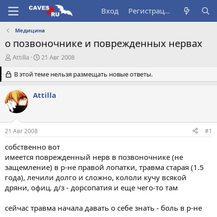
Вход
Регистрация
Медицина
о позвоночнике и поврежденных нервах
А
Д
Attilla
21 Авг 2008
в
а
т
В этой теме нельзя размещать новые ответы.
т
о
а
р
н
Attilla
т
а
е
ч
м
а
ы
л
21 Авг 2008
#1
а
собственно вот
имеется поврежденный нерв в позвоночнике (не
защемление) в р-не правой лопатки, травма старая (1.5
года), лечили долго и сложно, кололи кучу всякой
дряни, офиц. д/з - дорсопатия и еще чего-то там
сейчас травма начала давать о себе знать - боль в р-не