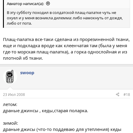
Авиатор написал(а):
В эту субботу походил в солдатской плащ-палатке чуть не
охуел и у меня возникла дилемма: либо намокнуть от дождя,
либо от пота.
Плащ-палатка все-таки сделана из прорезиненной ткани,
еще и подкладка вроде как клеенчатая там (была у меня
где-то морская плащ-палатка), а горка однослойная и из
плотной хб ткани.
swoop
23 Июл 2008
#18
летом:
драные джинсы , кеды,старая поларка.
зимой:
драные джисы (что-то поддеваю для утепления) кеды