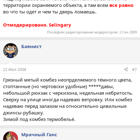
территории охраняемого объекта, а там всем
все равно
во что ты одет и чем ты дверь ломаешь.
Отмодерировано. Selingary
Последнее редактирование модератором:
2 Сен 2009
Баянист
22 Июл 2008
#7
Грязный мятый комбез неопрделяемого тёмного цвета,
стоптанные (но чертовски удобные) *****давы,
небольшой рюкзак с черкизона, недельная небритость.
Сверху на улице иногда надеваю ветровку. Или комбез
надеваю перед залазом на относительно цивильные
джинсы-рубашку.
Зимой под комбез термобельё.
Мрачный Ганс