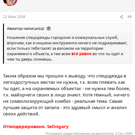
22 Июл 2008
#8
Авиатор написал(а):
Ношение спецодежды городских и коммунальных служб,
впрочем, как и ношени инструмента ничего не подразумевает,
если только тебя палят за взломом на территории
охраняемого объекта, а там всем
все равно
во что ты одет и
чем ты дверь ломаешь.
Таким образом мы пришли к выводу, что спецодежда в
легкодоступных местах не нужна, т.к. всем плевать как
ты одет, а на охраняемых объектах - не нужна тем более,
т.к. майорчеги своих в лицо знают. Хотя тёмный, ничего
не символизирующий комбез - реальная тема. Самая
лучшая защита от запала - это здравый смысл и анализ
своих действий.
Отмодерировано. Selingary
Последнее редактирование модератором:
2 Сен 2009