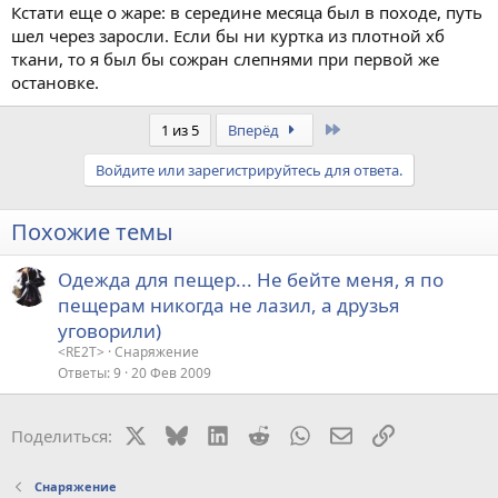
Кстати еще о жаре: в середине месяца был в походе, путь
шел через заросли. Если бы ни куртка из плотной хб
ткани, то я был бы сожран слепнями при первой же
остановке.
Last
1 из 5
Вперёд
Войдите или зарегистрируйтесь для ответа.
Похожие темы
Одежда для пещер... Не бейте меня, я по
пещерам никогда не лазил, а друзья
уговорили)
<RE2T>
Снаряжение
Ответы
9
20 Фев 2009
X
Bluesky
LinkedIn
Reddit
WhatsApp
Электронная поч
Ссылка
Поделиться:
Снаряжение