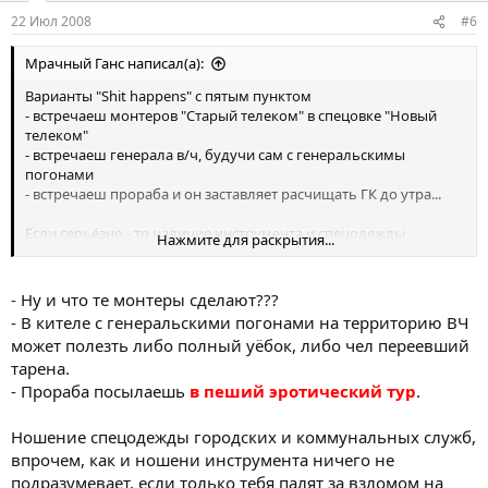
22 Июл 2008
#6
Мрачный Ганс написал(а):
Варианты "Shit happens" с пятым пунктом
- встречаеш монтеров "Старый телеком" в спецовке "Новый
телеком"
- встречаеш генерала в/ч, будучи сам с генеральскимы
погонами
- встречаеш прораба и он заставляет расчищать ГК до утра...
Если серьёзно - то наличие инструмента и спецодежды
Нажмите для раскрытия...
подразумевает умысел в действии. Конечно, хитрые юристы
смогут без проблем отмазаться, только вот их меньшинство.
- Ну и что те монтеры сделают???
- В кителе с генеральскими погонами на территорию ВЧ
может полезть либо полный уёбок, либо чел переевший
тарена.
- Прораба посылаешь
в пеший эротический тур
.
Ношение спецодежды городских и коммунальных служб,
впрочем, как и ношени инструмента ничего не
подразумевает, если только тебя палят за взломом на