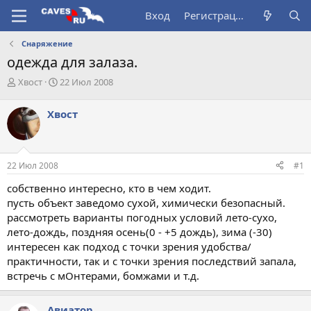
Вход
Регистрация
Снаряжение
одежда для залаза.
А
Д
Хвост
22 Июл 2008
в
а
т
т
Хвост
о
а
р
н
т
а
е
ч
22 Июл 2008
#1
м
а
ы
л
собственно интересно, кто в чем ходит.
а
пусть объект заведомо сухой, химически безопасный.
рассмотреть варианты погодных условий лето-сухо,
лето-дождь, поздняя осень(0 - +5 дождь), зима (-30)
интересен как подход с точки зрения удобства/
практичности, так и с точки зрения последствий запала,
встречь с мОнтерами, бомжами и т.д.
Авиатор