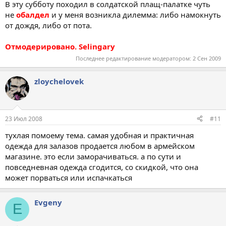
В эту субботу походил в солдатской плащ-палатке чуть
не
обалдел
и у меня возникла дилемма: либо намокнуть
от дождя, либо от пота.
Отмодерировано. Selingary
Последнее редактирование модератором:
2 Сен 2009
zloychelovek
23 Июл 2008
#11
тухлая помоему тема. самая удобная и практичная
одежда для залазов продается любом в армейском
магазине. это если заморачиваться. а по сути и
повседневная одежда сгодится, со скидкой, что она
может порваться или испачкаться
Evgeny
E