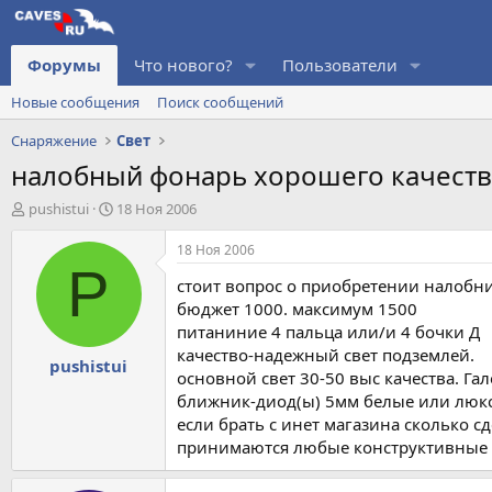
Форумы
Что нового?
Пользователи
Новые сообщения
Поиск сообщений
Снаряжение
Свет
налобный фонарь хорошего качеств
А
Д
pushistui
18 Ноя 2006
в
а
т
т
18 Ноя 2006
о
а
P
стоит вопрос о приобретении налобни
р
н
т
а
бюджет 1000. максимум 1500
е
ч
питаниние 4 пальца или/и 4 бочки Д
м
а
качество-надежный свет подземлей.
pushistui
ы
л
основной свет 30-50 выс качества. 
а
ближник-диод(ы) 5мм белые или люк
если брать с инет магазина сколько сд
принимаются любые конструктивные с