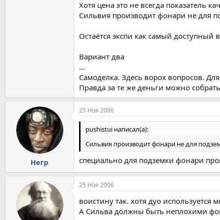
Хотя цена это не всегда показатель ка
Сильвия производит фонари не для по
Остаётся экспи как самый доступный в
Вариант два
…
Самоделка. Здесь ворох вопросов. Дл
Правда за те же деньги можно собрат
25 Ноя 2006
pushistui написал(а):
Сильвия производит фонари не для подзем
специально для подземки фонари произ
Негр
25 Ноя 2006
воистину так. хотя дуо используется 
А Сильва должны быть неплохими фона