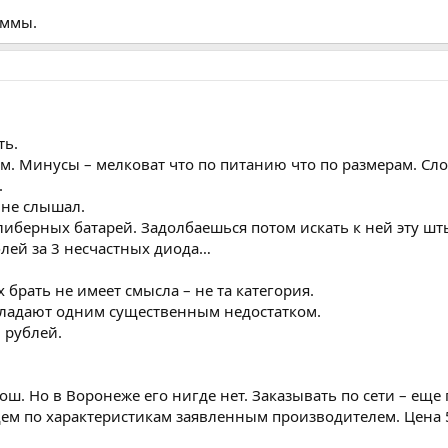
уммы.
ть.
ём. Минусы – мелковат что по питанию что по размерам. Сл
.
 не слышал.
либерных батарей. Задолбаешься потом искать к ней эту шт
лей за 3 несчастных диода…
брать не имеет смысла – не та категория.
бладают одним существенным недостатком.
 рублей.
ош. Но в Воронеже его нигде нет. Заказывать по сети – еще 
щем по характеристикам заявленным производителем. Цена 5