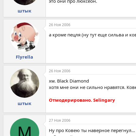
это они про люксеон.
штык
26 Ноя 2006
а кроме пецля (ну тут еще сильва и 
Flyrella
26 Ноя 2006
хм. Black Diamond
хотя мне они не сильно нравятся. Ко
Отмодерировано. Selingary
штык
27 Ноя 2006
M
Ну про Ковею ты наверное перегнул... 