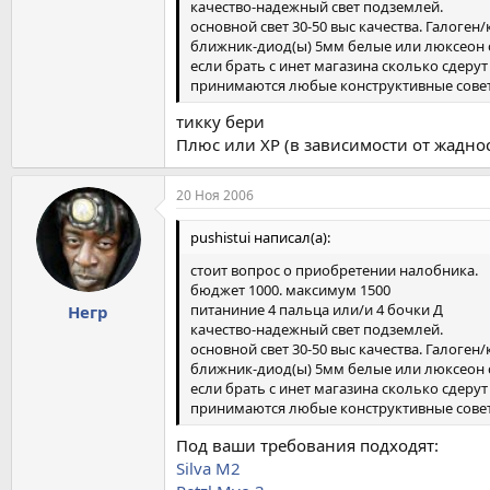
качество-надежный свет подземлей.
основной свет 30-50 выс качества. Галог
ближник-диод(ы) 5мм белые или люксеон 
если брать с инет магазина сколько сдерут
принимаются любые конструктивные совет
тикку бери
Плюс или ХР (в зависимости от жадно
20 Ноя 2006
pushistui написал(а):
стоит вопрос о приобретении налобника.
бюджет 1000. максимум 1500
питаниние 4 пальца или/и 4 бочки Д
Негр
качество-надежный свет подземлей.
основной свет 30-50 выс качества. Галог
ближник-диод(ы) 5мм белые или люксеон 
если брать с инет магазина сколько сдерут
принимаются любые конструктивные совет
Под ваши требования подходят:
Silva M2