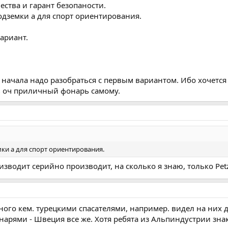
чества и гарант безопаности.
дземки а для спорт ориентирования.
ариант.
я начала надо разобраться с первым вариантом. Ибо хочетс
ь оч приличный фонарь самому.
ки а для спорт ориентирования.
водит серийно производит, на сколько я знаю, только Petzl
много кем. турецкими спасателями, например. видел на них 
рями - Швеция все же. Хотя ребята из Альпиндустрии знак