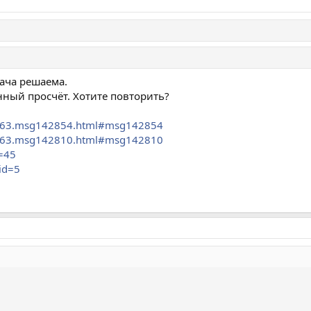
дача решаема.
ный просчёт. Хотите повторить?
19863.msg142854.html#msg142854
19863.msg142810.html#msg142810
d=45
?id=5