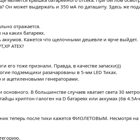
ще является крышка батарейного отсека. При беглом осмот
? Он может выдержать и 350 мА по даташиту. Здесь же пода
ально отражается.
и на каких батареях.
AA аккумов. Кажется что щелочными дешевле и ярче выйдет.
T,XP ATEX?
и его тоже признали. Правда, в качестве запаски)))
ногие подземщики разачарованы в 5-мм LED Тиках.
 и ацетиленовыми генераторами.
ли основного. В большинстве случаев хватает света 30 метр
тайцы криптон-галоген на D батареях или аккумах (6в 4.5Ач)
к теперь после тики кажется ФИОЛЕТОВЫМ. Несмотря на н
тегорию.