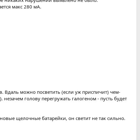
ре никаких нарушений выявлено не было.
ется макс 280 мА.
ов. Вдаль можно посветить (если уж приспичит) чем-
. незачем голову перегружать галогеном - пусть будет
овые щелочные батарейки, он светит не так сильно.