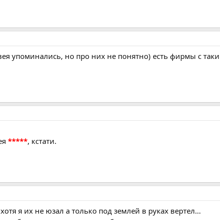
ковея упоминались, но про них не понятно) есть фирмы с т
вея
*****
, кстати.
хотя я их не юзал а только под землей в руках вертел...