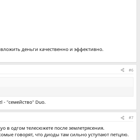
я вложить деньги качественно и эффективно.
#6
 - "семейство" Duo.
#7
дуо в одгом телесюжете после землетрясения.
омые говорят, что диоды там сильно уступают петцлю.