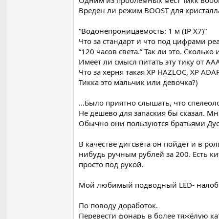
Одним из проблемных мест Тикк вооб
Вреден ли режим BOOST для кристалла
“Водонепроницаемость: 1 м (IP X7)”
Что за стандарт и что под цифрами ре
“120 часов света.” Так ли это. Сколько 
Имеет ли смысл питать эту тику от A
Что за херня такая XP HAZLOC, XP ADAP
Тикка это мальчик или девочка?)
…Было приятно слышать, что спелеолог
Не дешево для запаския бы сказал. М
Обычно они пользуются братьями Дуо
В качестве дигсвета он пойдет и в ро
нибудь ручным рублей за 200. Есть ки
просто под рукой.
Мой любимый подводный LED- налобни
По поводу доработок.
Перевести фонарь в более тяжёлую ка