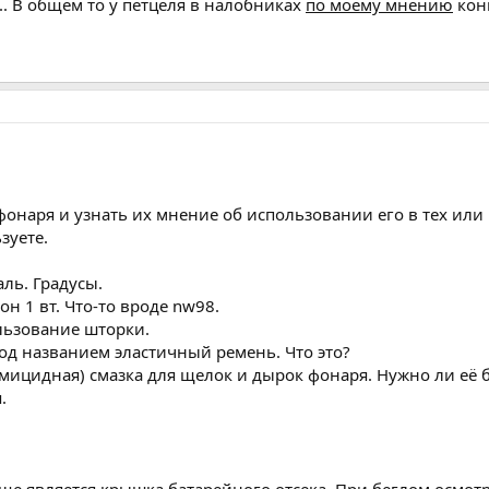
.. В общем то у петцеля в налобниках
по моему мнению
кон
фонаря и узнать их мнение об использовании его в тех или
зуете.
аль. Градусы.
н 1 вт. Что-то вроде nw98.
льзование шторки.
под названием эластичный ремень. Что это?
мицидная) смазка для щелок и дырок фонаря. Нужно ли её 
.