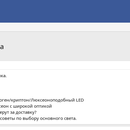
а
ка.
Галоген/криптон/Люксеоноподобный LED
сеон с широкой оптикой
ерут за доставку?
оветы по выбору основного света.