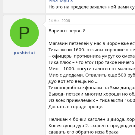
Petzl Myo 3
Но это на пределе заявленной вами с
24 Ноя 2006
P
Вариант первый
Магазин петзелей у нас в Воронеже ес
Тика экспи 1600. отзывы хорошие о н
pushistui
– офицеры противника умрут со смеха
Тика плюс – что это? Про такое ничего
Мио – 1000. посути галоген от малока
Мио с диодами. Отвалить еще 500 руб
Дуо вот это вещь но …
Тиккоподобные фонари на 5мм диодах 
Вывод- петзели многим хороши но о
Из всех приемлемых – тика экспи 1600
Достать в городе проще.
Пеликан 4 бочки каголен 3 диода. Хор
Ковея супер дуо 2. сходен с предуцде
сдавать его обратно изза брака.