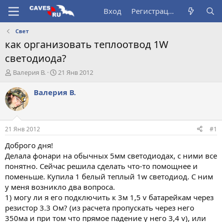
Вход
Регистрация
Свет
как организовать теплоотвод 1W
светодиода?
А
Д
Валерия В.
21 Янв 2012
в
а
т
т
Валерия В.
о
а
р
н
т
а
е
ч
21 Янв 2012
#1
м
а
ы
л
Доброго дня!
а
Делала фонари на обычных 5мм светодиодах, с ними все
понятно. Сейчас решила сделать что-то помощнее и
поменьше. Купила 1 белый теплый 1w светодиод. С ним
у меня возникло два вопроса.
1) могу ли я его подключить к 3м 1,5 v батарейкам через
резистор 3.3 Ом? (из расчета пропускать через него
350ма и при том что прямое падение у него 3,4 v), или