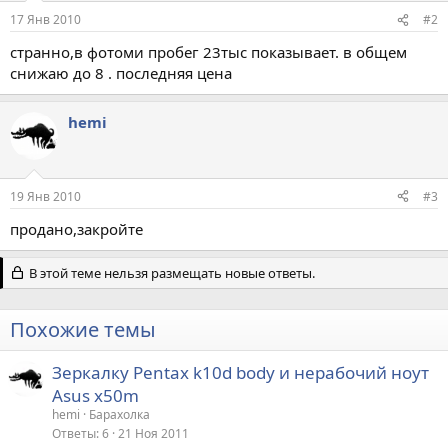
17 Янв 2010
#2
странно,в фотоми пробег 23тыс показывает. в общем
снижаю до 8 . последняя цена
hemi
19 Янв 2010
#3
продано,закройте
В этой теме нельзя размещать новые ответы.
Похожие темы
Зеркалку Pentax k10d body и нерабочий ноут
Asus x50m
hemi
Барахолка
Ответы
6
21 Ноя 2011