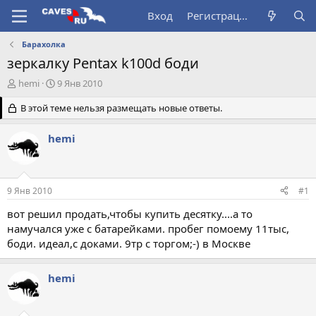
Вход
Регистрация
Барахолка
зеркалку Pentax k100d боди
А
Д
hemi
9 Янв 2010
в
а
т
В этой теме нельзя размещать новые ответы.
т
о
а
р
н
hemi
т
а
е
ч
м
а
ы
л
9 Янв 2010
#1
а
вот решил продать,чтобы купить десятку....а то
намучался уже с батарейками. пробег помоему 11тыс,
боди. идеал,с доками. 9тр с торгом;-) в Москве
hemi