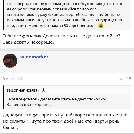
ну во первых это не реклама ,а пост к обсуждению ,то что это
демо ролик так первый попавшийся приложил...
кстати видимо буржуйский манкер тебе зашел ,там больше
рекламы ,какие то у вас тов .сайлор двойные стандарты,явно
продались жидо массонам за 30 серебреников...
Тебе все фонарик Делетанта спать не дает спокойно?
Завидовать нехорошо.
widdmarker
5 Апр 2024
#9
saiLor написал(а):
Тебе все фонарик Делетанта спать не дает спокойно?
Завидовать нехорошо.
да,пофиг его фонарик ,мну найткоре вполне хватает,шо
их солить ? ...тута про твои двойные стандарты речь
была...