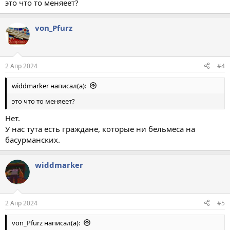
это что то меняеет?
von_Pfurz
2 Апр 2024
#4
widdmarker написал(а):
это что то меняеет?
Нет.
У нас тута есть граждане, которые ни бельмеса на
басурманских.
widdmarker
2 Апр 2024
#5
von_Pfurz написал(а):