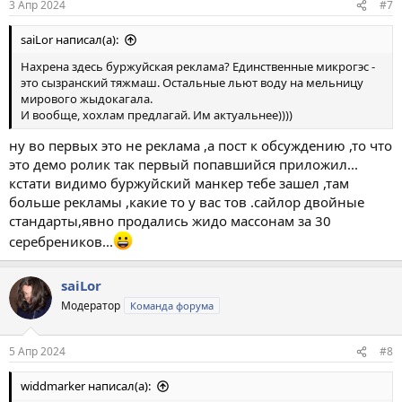
3 Апр 2024
#7
saiLor написал(а):
Нахрена здесь буржуйская реклама? Единственные микрогэс -
это сызранский тяжмаш. Остальные льют воду на мельницу
мирового жыдокагала.
И вообще, хохлам предлагай. Им актуальнее))))
ну во первых это не реклама ,а пост к обсуждению ,то что
это демо ролик так первый попавшийся приложил...
кстати видимо буржуйский манкер тебе зашел ,там
больше рекламы ,какие то у вас тов .сайлор двойные
стандарты,явно продались жидо массонам за 30
серебреников...
saiLor
Модератор
Команда форума
5 Апр 2024
#8
widdmarker написал(а):