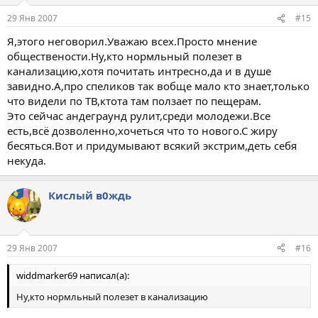
29 Янв 2007
#15
Я,этого неговорил.Уважаю всех.Просто мнение
обществености.Ну,кто нормльный полезет в
канализацию,хотя почитать интресно,да и в душе
завидно.А,про спеликов так вобще мало кто знает,только
что видели по ТВ,ктота там ползает по пещерам.
Это сейчас андеграунд рулит,среди молодежи.Все
есть,всё дозволенно,хочеться что то нового.С жиру
бесяться.Вот и придумывают всякий экстрим,деть себя
некуда.
Кислый в0ждь
29 Янв 2007
#16
widdmarker69 написал(а):
Ну,кто нормльный полезет в канализацию