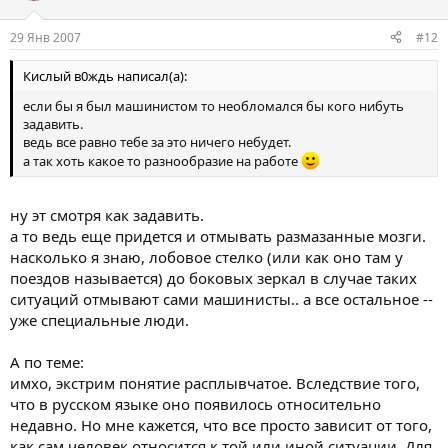
29 Янв 2007
#12
Кислый в0ждь написал(а):
если бы я был машинистом то необломался бы кого нибуть
задавить.
ведь все равно тебе за это ничего небудет.
а так хоть какое то разнообразие на работе
ну эт смотря как задавить.
а то ведь еще придется и отмывать размазанные мозги.
насколько я знаю, лобовое стелко (или как оно там у
поездов называется) до боковых зеркал в случае таких
ситуаций отмывают сами машинисты.. а все остальное --
уже специальные люди.
А по теме:
имхо, экстрим понятие расплывчатое. Вследствие того,
что в русском языке оно появилось относительно
недавно. Но мне кажется, что все просто зависит от того,
как сам человек относится к той или иной ситуации. Для