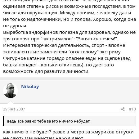
оценивая степень риска и возможные последствия, в том
числе для окружающих. Между прочим, человеку даны
не только надпочечники, но и голова. Хорошо, когда она
не дурная.
Выработка эндорфинов полезна для здоровья, однако не
зря говорят про "экстрималов": "Заняться нечем!".
Интересная творческая деятельность, спорт - вполне
эквивалентные заменители "оголтелому" экстриму.
Фигурное катание гораздо опаснее езды на сцепке (лед
башка попадет - коньки откинешь), но дает зато
возможность для развития личности.
Nikolay
29 Янв 2007
#10
ведь все равно тебе за это ничего небудет.
как ничего не будет? разве в метро за жмуриков отпуски
не дают? машинистам на ж/д дают...