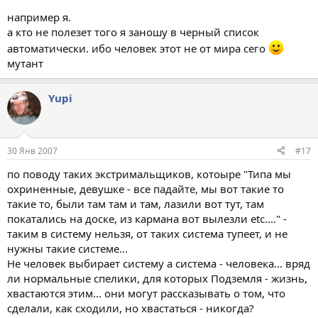
например я.
а кто не полезет того я заношу в черный список
автоматически. ибо человек этот не от мира сего
мутант
Yupi
30 Янв 2007
#17
по поводу таких экстримальщиков, котоыре "Типа мы
охриненные, девушке - все падайте, мы вот такие то
такие то, были там там и там, лазили вот тут, там
покатались на доске, из кармана вот вылезли etc...." -
таким в систему нельзя, от таких система тупеет, и не
нужны такие системе...
Не человек выбирает систему а система - человека... вряд
ли нормальные спелики, для которых Подземля - жизнь,
хвастаются этим... они могут рассказывать о том, что
сделали, как сходили, но хвастаться - никогда?