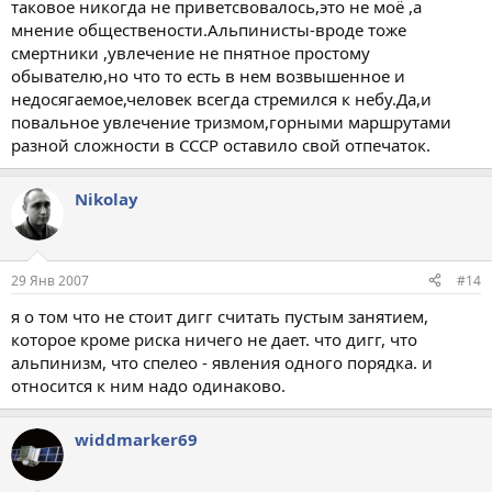
таковое никогда не приветсвовалось,это не моё ,а
двойные стандарты?
мнение обществености.Альпинисты-вроде тоже
смертники ,увлечение не пнятное простому
обывателю,но что то есть в нем возвышенное и
недосягаемое,человек всегда стремился к небу.Да,и
повальное увлечение тризмом,горными маршрутами
разной сложности в СССР оставило свой отпечаток.
Nikolay
29 Янв 2007
#14
я о том что не стоит дигг считать пустым занятием,
которое кроме риска ничего не дает. что дигг, что
альпинизм, что спелео - явления одного порядка. и
относится к ним надо одинаково.
widdmarker69