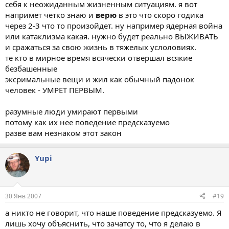
себя к неожиданным жизненным ситуациям. я вот
напримет четко знаю и
верю
в это что скоро годика
через 2-3 что то произойдет. ну например ядерная война
или катаклизма какая. нужно будет реально ВЫЖИВАТЬ
и сражаться за свою жизнь в тяжелых услоловиях.
те кто в мирное время всячески отвершал всякие
безбашенные
эксримальные вещи и жил как обычный падонок
человек - УМРЕТ ПЕРВЫМ.
разумные люди умирают первыми
потому как их нее поведение предсказуемо
разве вам незнаком этот закон
Yupi
30 Янв 2007
#19
а никто не говорит, что наше поведение предсказуемо. Я
лишь хочу объяснить, что зачатсу то, что я делаю в