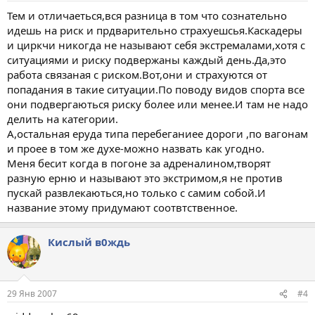
Тем и отличаеться,вся разница в том что сознательно
идешь на риск и прдварительно страхуешсья.Каскадеры
и циркчи никогда не называют себя экстремалами,хотя с
ситуациями и риску подвержаны каждый день.Да,это
работа связаная с риском.Вот,они и страхуются от
попадания в такие ситуации.По поводу видов спорта все
они подвергаються риску более или менее.И там не надо
делить на категории.
А,остальная еруда типа перебеганиее дороги ,по вагонам
и проее в том же духе-можно назвать как угодно.
Меня бесит когда в погоне за адреналином,творят
разную ерню и называют это экстримом,я не против
пускай развлекаються,но только с самим собой.И
название этому придумают соотвтственное.
Кислый в0ждь
29 Янв 2007
#4