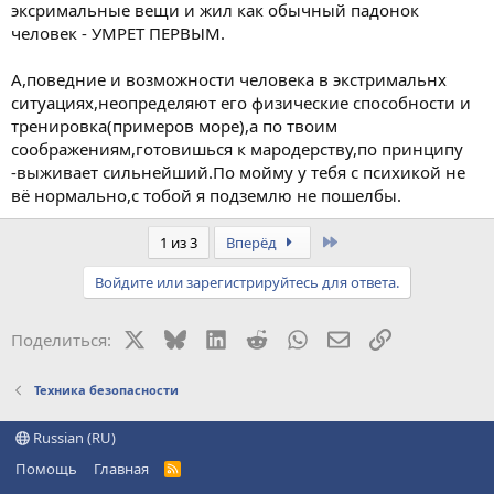
эксримальные вещи и жил как обычный падонок
человек - УМРЕТ ПЕРВЫМ.
А,поведние и возможности человека в экстримальнх
ситуациях,неопределяют его физические способности и
тренировка(примеров море),а по твоим
соображениям,готовишься к мародерству,по принципу
-выживает сильнейший.По мойму у тебя с психикой не
вё нормально,с тобой я подземлю не пошелбы.
Last
1 из 3
Вперёд
Войдите или зарегистрируйтесь для ответа.
X
Bluesky
LinkedIn
Reddit
WhatsApp
Электронная поч
Ссылка
Поделиться:
Техника безопасности
Russian (RU)
Помощь
Главная
R
S