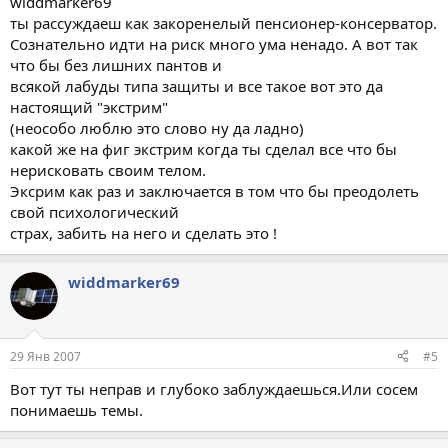
widdmarker69
ты рассуждаеш как закоренелый пенсионер-консерватор.
Сознательно идти на риск много ума ненадо. А вот так
что бы без лишних пантов и
всякой лабуды типа защиты и все такое вот это да
настоящий "экстрим"
(неособо люблю это слово ну да ладно)
какой же на фиг экстрим когда ты сделал все что бы
нерисковать своим телом.
Эксрим как раз и заключается в том что бы преодолеть
свой психологический
страх, забить на него и сделать это !
widdmarker69
29 Янв 2007
#5
Вот тут ты неправ и глубоко заблуждаешься.Или сосем
понимаешь темы.