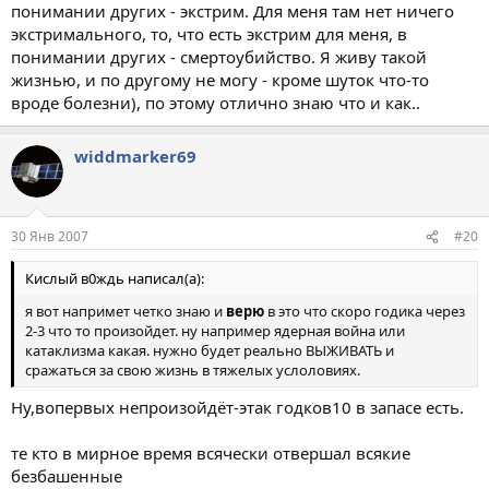
понимании других - экстрим. Для меня там нет ничего
экстримального, то, что есть экстрим для меня, в
понимании других - смертоубийство. Я живу такой
жизнью, и по другому не могу - кроме шуток что-то
вроде болезни), по этому отлично знаю что и как..
widdmarker69
30 Янв 2007
#20
Кислый в0ждь написал(а):
я вот напримет четко знаю и
верю
в это что скоро годика через
2-3 что то произойдет. ну например ядерная война или
катаклизма какая. нужно будет реально ВЫЖИВАТЬ и
сражаться за свою жизнь в тяжелых услоловиях.
Ну,вопервых непроизойдёт-этак годков10 в запасе есть.
те кто в мирное время всячески отвершал всякие
безбашенные