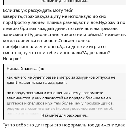
Нажмите для раскрытия...
нерисковать своим телом.
Эксрим как раз и заключается в том что бы преодолеть свой
Если,так уж рассуждать могу тебя
психологический
заверить,страховку,защиту не использую до сих
страх, забить на него и сделать это !
пор.Просто у людей планка разная,вот и всё.Ну,хожу я по
лезвию бритвы каждый день,что сейчас в экстремалы
записывать?Удовольствия никого нет,пойми.И незнаешь
когда сорвешся в проасть.Спасает только
проффесионализм и опыт.А,эти детские игры со
смертью,ну что они тебе лично дали?Адреналин?
Неверю!
Николай написал(а):
как ничего не будет? разве в метро за жмуриков отпуски не
дают? машинистам на ж/д дают...
по поводу экстрима и отношения к нему - вспомните
альпинистов. у них опасностей на порядок больше чем у
диггеров и спеликов и уж тем более чем у промзонщиков,
результаты сомнительные (кроме удовольствия - ничего).
однако они люди уважаемые,
Нажмите для раскрытия...
если кто-то рискуя башкой по стволу ползет - он дурак, а если
Тут то всё ясно диггеры-это неформальное движение,как
по горе ползет - герой и настоящий мачо. почему такие