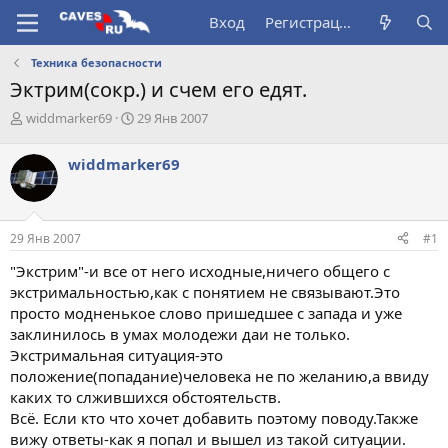
Вход
Регистрация
Техника безопасности
Эктрим(сокр.) и счем его едят.
А
Д
widdmarker69
29 Янв 2007
в
а
т
т
widdmarker69
о
а
р
н
т
а
е
ч
29 Янв 2007
#1
м
а
ы
л
"Экстрим"-и все от него исходные,ничего общего с
а
экстримальностью,как с понятием не связывают.Это
просто модненькое слово пришедшее с запада и уже
заклинилось в умах молодежи даи не только.
Экстримальная ситуация-это
положение(попадание)человека не по желанию,а ввиду
каких то слжившихся обстоятельств.
Всё. Если кто что хочет добавить поэтому поводу.Также
вижу ответы-как я попал и вышел из такой ситуации.