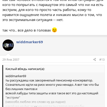
кого-то попрыгать с парашутом это самый что ни на есть
экстрим, для кого-то просто часть работы, кому-то
нравится ощущение полета и никаких мысли о том, что
это экстримальная ситуация -- нет.
так что.. все дело в головах
widdmarker69
29 Янв 2007
#13
Кислый в0ждь написал(а):
widdmarker69
ты рассуждаеш как закоренелый пенсионер-консерватор.
Сознательно идти на риск много ума ненадо. А вот так что бы
без лишних пантов и
всякой лабуды типа защиты и все такое вот это да настоящий
"экстрим"
(неособо люблю это слово ну да ладно)
какой же на фиг экстрим когда ты сделал все что бы