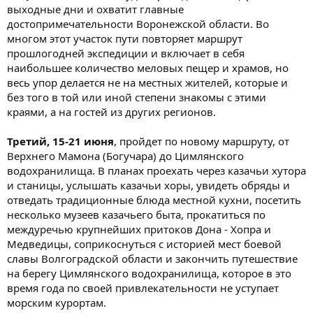
выходные дни и охватит главные
достопримечательности Воронежской области. Во
многом этот участок пути повторяет маршрут
прошлогодней экспедиции и включает в себя
наибольшее количество меловых пещер и храмов, но
весь упор делается не на местных жителей, которые и
без того в той или иной степени знакомы с этими
краями, а на гостей из других регионов.
Третий, 15-21 июня
, пройдет по новому маршруту, от
Верхнего Мамона (Богучара) до Цимлянского
водохранилища. В планах проехать через казачьи хутора
и станицы, услышать казачьи хоры, увидеть обряды и
отведать традиционные блюда местной кухни, посетить
несколько музеев казачьего быта, прокатиться по
междуречью крупнейших притоков Дона - Хопра и
Медведицы, соприкоснуться с историей мест боевой
славы Волгоградской области и закончить путешествие
на берегу Цимлянского водохранилища, которое в это
время года по своей привлекательности не уступает
морским курортам.