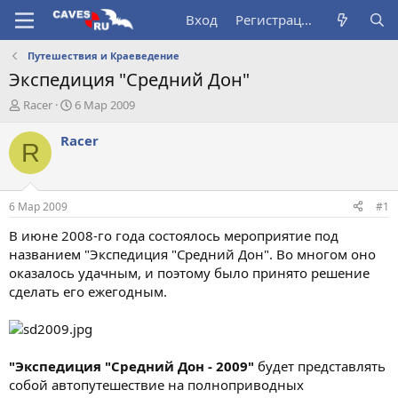
Вход
Регистрация
Путешествия и Краеведение
Экспедиция "Средний Дон"
А
Д
Racer
6 Мар 2009
в
а
т
т
Racer
R
о
а
р
н
т
а
е
ч
6 Мар 2009
#1
м
а
ы
л
В июне 2008-го года состоялось мероприятие под
а
названием "Экспедиция "Средний Дон". Во многом оно
оказалось удачным, и поэтому было принято решение
сделать его ежегодным.
"Экспедиция "Средний Дон - 2009"
будет представлять
собой автопутешествие на полноприводных