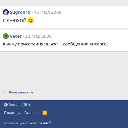
Sugrob19
16 Июл 2009
С ДНЮХОЙ!
veter
22 Мар 2009
V
К чему присоединяешься? К сообщению кислого?
Пользователи
Russian (RU)
Помощь
Главная
R
S
S
®
Локализация от xenForo.Info