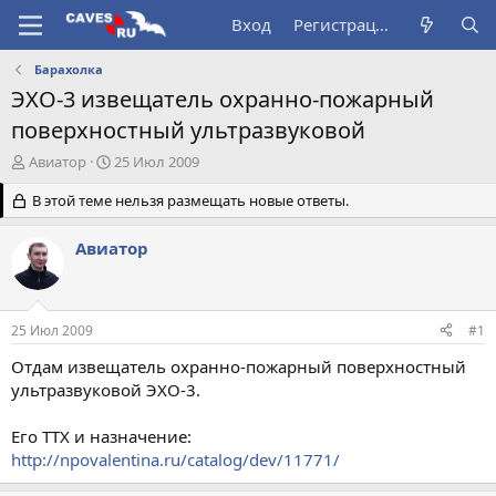
Вход
Регистрация
Барахолка
ЭХО-3 извещатель охранно-пожарный
поверхностный ультразвуковой
А
Д
Авиатор
25 Июл 2009
в
а
т
В этой теме нельзя размещать новые ответы.
т
о
а
р
н
Авиатор
т
а
е
ч
м
а
ы
л
25 Июл 2009
#1
а
Отдам извещатель охранно-пожарный поверхностный
ультразвуковой ЭХО-3.
Его ТТХ и назначение:
http://npovalentina.ru/catalog/dev/11771/