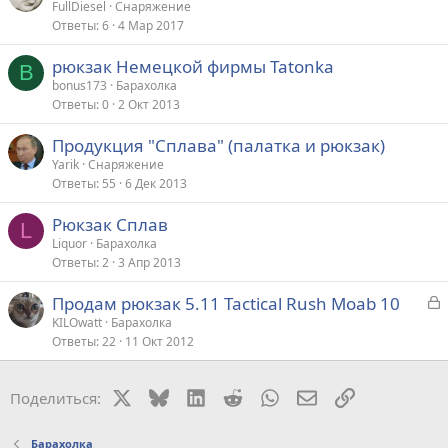
FullDiesel
Снаряжение
Ответы
6
4 Мар 2017
рюкзак Немецкой фирмы Tatonka
B
bonus173
Барахолка
Ответы
0
2 Окт 2013
Продукция "Сплава" (палатка и рюкзак)
Yarik
Снаряжение
Ответы
55
6 Дек 2013
Рюкзак Сплав
L
Liquor
Барахолка
Ответы
2
3 Апр 2013
З
Продам рюкзак 5.11 Tactical Rush Moab 10
а
KILOwatt
Барахолка
Ответы
22
11 Окт 2012
к
р
X
Bluesky
LinkedIn
Reddit
WhatsApp
Электронная поч
Ссылка
Поделиться:
т
а
Барахолка