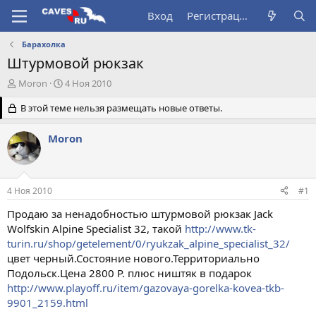
Вход
Регистрация
Барахолка
Штурмовой рюкзак
А
Д
Moron
4 Ноя 2010
в
а
т
В этой теме нельзя размещать новые ответы.
т
о
а
р
н
Moron
т
а
е
ч
м
а
ы
л
4 Ноя 2010
#1
а
Продаю за ненадобностью штурмовой рюкзак Jack
Wolfskin Alpine Specialist 32, такой
http://www.tk-
turin.ru/shop/getelement/0/ryukzak_alpine_specialist_32/
цвет черный.Состояние нового.Территориально
Подольск.Цена 2800 Р. плюс ништяк в подарок
http://www.playoff.ru/item/gazovaya-gorelka-kovea-tkb-
9901_2159.html