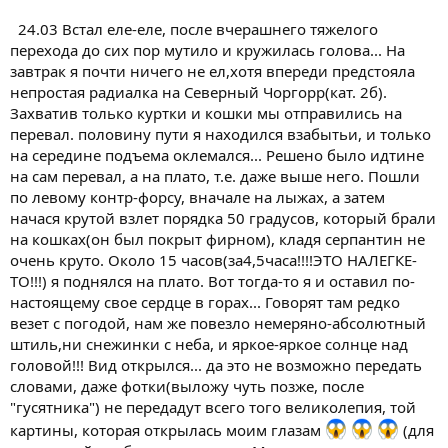
24.03 Встал еле-еле, после вчерашнего тяжелого
перехода до сих пор мутило и кружилась голова... На
завтрак я почти ничего не ел,хотя впереди предстояла
непростая радиалка на Северный Чоргорр(кат. 2б).
Захватив только куртки и кошки мы отправились на
перевал. половину пути я находился взабытьи, и только
на середине подъема оклемался... Решено было идтине
на сам перевал, а на плато, т.е. даже выше него. Пошли
по левому контр-форсу, вначале на лыжах, а затем
начася крутой взлет порядка 50 градусов, который брали
на кошках(он был покрыт фирном), кладя серпантин не
очень круто. Около 15 часов(за4,5часа!!!!ЭТО НАЛЕГКЕ-
ТО!!!) я поднялся на плато. Вот тогда-то я и оставил по-
настоящему свое сердце в горах... Говорят там редко
везет с погодой, нам же повезло немеряно-абсолютный
штиль,ни снежинки с неба, и яркое-яркое солнце над
головой!!! Вид открылся... да это не возможно передать
словами, даже фотки(выложу чуть позже, после
"гусятника") не передадут всего того великолепия, той
картины, которая открылась моим глазам
(для