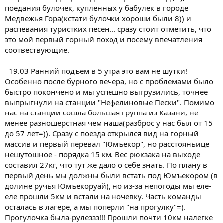
поедания булочек, купленных у бабулек в городе
Медвежья Гора(кстати булочки хороши были 8)) и
распевания туристких песен... сразу стоит отметить, что
это мой первый горный поход и посему впечатления
соотвествующие.
19.03 Ранний подъем в 5 утра это вам не шутки!
Особенно после бурного вечера, но с проблемами было
быстро покончено и мы успешно выгрузились, точнее
выпрыгнули на станции "Нефелиновые Пески". Помимо
нас на станции сошла большая группа из Казани, не
менее разношерстная чем наша(разброс у нас был от 15
до 57 лет=)). Сразу с поезда открылся вид на горный
массив и первый перевал "Юмъекор", но расстояньице
нешутошное - порядка 15 км. Вес рюкзака на выходе
составил 27кг, что тут же дало о себе знать. По плану в
первый день мы должны были встать под Юмъекором (в
долине ручья Юмъекоруай), но из-за непогоды мы еле-
еле прошли 5км и встали на ночевку. Часть команды
осталась в лагере, а мы поперли "на прогулку"=).
Прогулочка была-рулеззз!!! Прошли почти 10км налегке