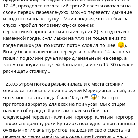
12-45, преодолев последний третий взлет я оказался на
своем первом перевале-уххх, можно перевести дыхание
и подготовицца к спуску... Мама родная, что это был за
спуск!!!-пройдя половину спуска кое-как
серпантиня(горнолыжный стайл рулит 8)) я подъехал к
каменной гряде, снял лыжи на ХХХ!!! и пошел вниз по
гряде пешком(за что кстати потом словил по шее :
).
Внизу был организован перекус и в районе 14 часов мы
пошли по долине ручья Меридианальный на север, а
затем свернули на ручей Часнайок, и уже в 17-30 начали
расчищать стоянку...
23.03 Утром погода разъяснилась и с места стоянки
открылся потрясный вид на ручей Меридианальный, все
что я мог сказать тогда было "Круто!!!
". Быстро
приготовив жратву для всех на примусах, мы с отцом
начали собирацца. Я уже сам рвался в бой, на
следующий перевал - Южный Чоргорр. Южный Чоргорр
- ворота в долину реки Кунийок, последнего пристанища
очень многих альптуристов, нашедних свою смерть на
перевалах через хребты, окружающие Кунийок... надо