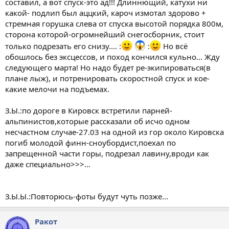
составил, а вот спуск-это ад!!! Длиннющий, катухи ни
какой- подлип был аццкий, кароч измотал здорово +
стремная горушка слева от спуска высотой порядка 800м,
сторона которой-огромнейший снегосборник, стоит
только подрезать его снизу.... :
:
Но всё
обошлось без эксцессов, и поход кончился кульно... Жду
следующего марта! Но надо будет ре-экипироваться(в
плане лыж), и потренировать скоростной спуск и кое-
какие мелочи на подъемах.
З.Ы.:по дороге в Кировск встретили парней-
альпинистов,которые рассказали об исчо одном
несчастном случае-27.03 на одной из гор около Кировска
погиб молодой финн-сноубордист,поехал по
запрещенной части горы, подрезал лавину,вроди как
даже специально>>>...
З.Ы.Ы.:Повторюсь-фоты будут чуть позже...
Ракот