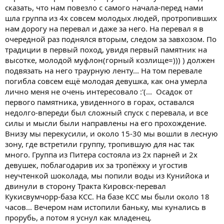
сказать, что нам повезло с самого начала-перед нами
шла группа из 4х совсем молодых людей, протропивших
нам дорогу на перевал и даже за него. На перевал я в
очередной раз поднялся вторым, следом за завхозом. По
традиции в первый поход, увидя первый памятник на
высотке, молодой муфлон(горный козлище=))) ) должен
подвязать на него траурную ленту... На том перевале
погибла совсем ещё молодая девушка, как она умерла
лично меня не очень интересовало :'(... Осадок от
первого памятника, увиденного в горах, оставался
недолго-впереди был сложный спуск с перевала, и все
силы и мысли были направлены на его прохождение.
Внизу мы перекусили, и около 15-30 мы вошли в лесную
зону, где встретили группу, тропившую для нас так
много. Группа из Питера состояла из 2х парней и 2х
девушек, поблагодарив их за тропёжку и угостив
неучтенкой шоколада, мы попили воды из Кунийока и
двинули в сторону Тракта Кировск-перевал
Кукисвумчорр-база КСС. На базе КСС мы были около 18
часов... Вечером нам истопили баньку, мы кунались в
прорубь, а потом я уснул как младенец.