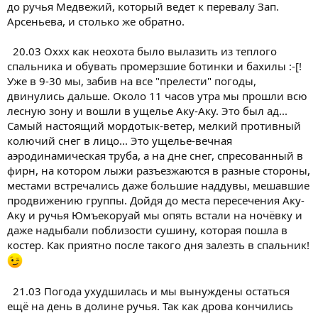
до ручья Медвежий, который ведет к перевалу Зап.
Арсеньева, и столько же обратно.
20.03 Оххх как неохота было вылазить из теплого
спальника и обувать промерзшие ботинки и бахилы :-[!
Уже в 9-30 мы, забив на все "прелести" погоды,
двинулись дальше. Около 11 часов утра мы прошли всю
лесную зону и вошли в ущелье Аку-Аку. Это был ад...
Самый настоящий мордотык-ветер, мелкий противный
колючий снег в лицо... Это ущелье-вечная
аэродинамическая труба, а на дне снег, спресованный в
фирн, на котором лыжи разъезжаются в разные стороны,
местами встречались даже большие наддувы, мешавшие
продвижению группы. Дойдя до места пересечения Аку-
Аку и ручья Юмъекоруай мы опять встали на ночёвку и
даже надыбали поблизости сушину, которая пошла в
костер. Как приятно после такого дня залезть в спальник!
21.03 Погода ухудшилась и мы вынуждены остаться
ещё на день в долине ручья. Так как дрова кончились