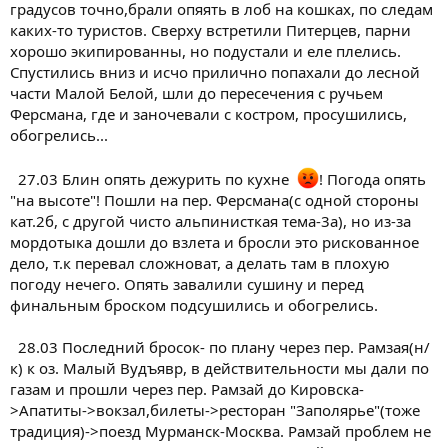
градусов точно,брали опяять в лоб на кошках, по следам
каких-то туристов. Сверху встретили Питерцев, парни
хорошо экипированны, но подустали и еле плелись.
Спустились вниз и исчо прилично попахали до лесной
части Малой Белой, шли до пересечения с ручьем
Ферсмана, где и заночевали с костром, просушились,
обогрелись...
27.03 Блин опять дежурить по кухне
! Погода опять
"на высоте"! Пошли на пер. Ферсмана(с одной стороны
кат.2б, с другой чисто альпинисткая тема-3а), но из-за
мордотыка дошли до взлета и бросли это рискованное
дело, т.к перевал сложноват, а делать там в плохую
погоду нечего. Опять завалили сушину и перед
финальным броском подсушились и обогрелись.
28.03 Последний бросок- по плану через пер. Рамзая(н/
к) к оз. Малый Вудъявр, в действительности мы дали по
газам и прошли через пер. Рамзай до Кировска-
>Апатиты->вокзал,билеты->ресторан "Заполярье"(тоже
традиция)->поезд Мурманск-Москва. Рамзай проблем не