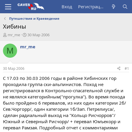
Вход
Регистрация
Путешествия и Краеведение
Хибины
А
Д
mr_me
30 Мар 2006
в
а
т
т
mr_me
M
о
а
р
н
т
а
е
ч
30 Мар 2006
#1
м
а
ы
л
С 17.03 по 30.03 2006 годы в районе Хибинских гор
а
проходила группа ски-альпинистов. Поход не
регистрировался в Контрольно-спасательной службе и
не являлся категорийным("прогулка"). Во время похода
было пройдено 6 перевалов, из них один категории 2б/
Сев.Чоргорр/, один категории 1б/Зап. Петрелиуса/,
сделан радиальный выход на "Кольцо Рисчорров"/
Южный и Северный Рисчорр/ + перевал Юмъекорр и
перевал Рамзая. Подробный отчет с комментариями