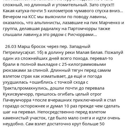
сложный, но длинный и утомительный. Зато спуск!!!
Какая катуха-почти 5 километров чумавого спуска вниз...
Вечером на КСС мы выяснили по поводу лавины,
оказалось, что альпинисты, лазавшие на пик Марченко и
группа, делавшая радиалку на Партомчорры также
слышали лавину,а это рядом с Рисчоррами...
26.03 Марш бросок через пер. Западный
Петрелиуса(кат. 1б) в долину реки Малая Белая. Пожалуй
один из сложнейших дней всего похода. перевал-то
брали в полной выкладке с 25-килограммовыми
рюкзаками за спиной. Длинный тягун перед самим
взлетом страх как изматывает, да ещё и погода
ухудшилась +ошиблись с точкой схода с
Тракта,промахнулись, дошли почти до перевала
Кукисвумчорр, пришлось огибать целый отрог
Пачвумчорра +после вчерашних приключений я стал
гораздо осторожнее и думал 10 раз прежде чем сделать
шаг на перевал. Непосредственно перед взлетом
каменистый участок, где было мало снега и идти очень
неудобно. Сам взлет достаточно крут больше 50