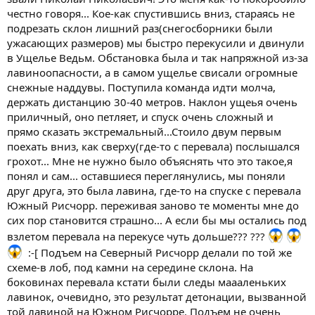
честно говоря... Кое-как спустившись вниз, стараясь не
подрезать склон лишний раз(снегосборники были
ужасающих размеров) мы быстро перекусили и двинули
в Ущелье Ведьм. Обстановка была и так напряжной из-за
лавиноопасности, а в самом ущелье свисали огромные
снежные наддувы. Поступила команда идти молча,
держать дистанцию 30-40 метров. Наклон ущеья очень
приличный, оно петляет, и спуск очень сложный и
прямо сказать экстремальный...Стоило двум первым
поехать вниз, как сверху(где-то с перевала) послышался
грохот... Мне не нужно было объяснять что это такое,я
понял и сам... оставшиеся переглянулись, мы поняли
друг друга, это была лавина, где-то на спуске с перевала
Южный Рисчорр. переживая заново те моменты мне до
сих пор становится страшно... А если бы мы остались под
взлетом перевала на перекусе чуть дольше??? ???
:-[ Подъем на Северный Рисчорр делали по той же
схеме-в лоб, под камни на середине склона. На
боковинах перевала кстати были следы маааленьких
лавинок, очевидно, это результат детонации, вызванной
той лавиной на Южном Рисчорре. Подъем не очень