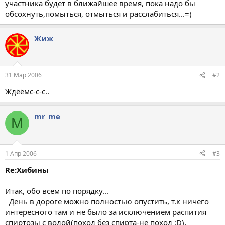
участника будет в ближайшее время, пока надо бы
обсохнуть,помыться, отмыться и расслабиться...=)
Жиж
31 Мар 2006
#2
Ждёёмс-с-с..
mr_me
M
1 Апр 2006
#3
Re:Хибины
Итак, обо всем по порядку...
День в дороге можно полностью опустить, т.к ничего
интересного там и не было за исключением распития
спиртозы с водой(поход без спирта-не поход ;D),