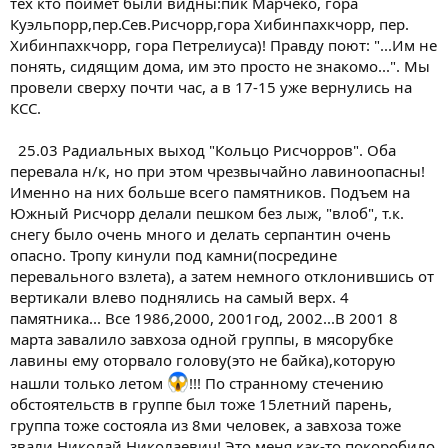
тех кто поймет были видны:пик Марчеко, гора
Куэльпорр,пер.Сев.Рисчорр,гора Хибинпахкчорр, пер.
Хибинпахкчорр, гора Петрелиуса)! Правду поют: "...Им не
понять, сидящим дома, им это просто не знакомо...". Мы
провели сверху почти час, а в 17-15 уже вернулись на
КСС.
25.03 Радиальных выход "Кольцо Рисчорров". Оба
перевала н/к, но при этом чрезвычайно лавиноопасны!
Именно на них больше всего памятников. Подъем на
Южный Рисчорр делали пешком без лыж, "влоб", т.к.
снегу было очень много и делать серпантин очень
опасно. Тропу кинули под камни(посредине
перевального взлета), а затем немного отклонившись от
вертикали влево поднялись на самый верх. 4
памятника... Все 1986,2000, 2001год, 2002...В 2001 8
марта завалило завхоза одной группы, в мясорубке
лавины ему оторвало голову(это не байка),которую
нашли только летом
!!! По странному стечению
обстоятельств в группе был тоже 15летний парень,
группа тоже состояла из 8ми человек, а завхоза тоже
звали Николай Николаевич! Это меня как-то покоробило