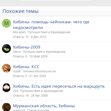
Похожие темы
Хибины- помощь чайникам- чего где
M
недосмотрели
Moradan
Путешествия и Краеведение
Ответы
75
8 Дек 2010
Хибины-2009
Айна
Путешествия и Краеведение
Ответы
0
10 Май 2009
Хибины. КСС
suslik
Техника безопасности
Ответы
5
21 Авг 2009
Хибины. Есть идея пересечься на маршруте.
Zed
Путешествия и Краеведение
Ответы
18
28 Авг 2008
Мурманская область, Хибины
ruberoid
Спелестология