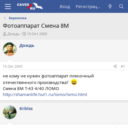
Вход
Регистрация
Барахолка
Фотоаппарат Смена 8М
А
Д
Дождь
15 Окт 2005
в
а
т
т
Дождь
о
а
р
н
т
а
е
ч
15 Окт 2005
#1
м
а
ы
л
не кому не нужен фотоаппарат пленочный
а
отечественного производства?
Смена 8М Т-43 4/40 ЛОМО
http://shamanlife.hut1.ru/lomo/lomo.html
Krblss