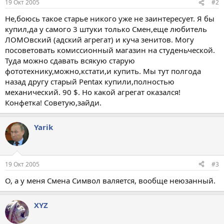
19 Окт 2005
#2
Не,боюсь такое старье никого уже не заинтересует. Я бы
купил,да у самого 3 штуки только Смен,еще любитель
ЛОМОвский (адский агрегат) и куча зенитов. Могу
посоветовать комиссионный магазин на студеньческой.
Туда можно сдавать всякую старую
фототехнику,можно,кстати,и купить. Мы тут полгода
назад другу старый Pentax купили,полностью
механический. 90 $. Но какой агрегат оказался!
Конфетка! Советую,зайди.
Yarik
19 Окт 2005
#3
О, а у меня Смена Символ валяется, вообще неюзанный.
XYZ