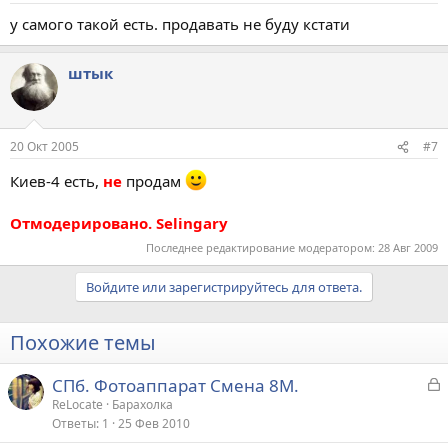
у самого такой есть. продавать не буду кстати
штык
20 Окт 2005
#7
Киев-4 есть,
не
продам
Отмодерировано. Selingary
Последнее редактирование модератором:
28 Авг 2009
Войдите или зарегистрируйтесь для ответа.
Похожие темы
З
СПб. Фотоаппарат Смена 8М.
а
ReLocate
Барахолка
Ответы
1
25 Фев 2010
к
р