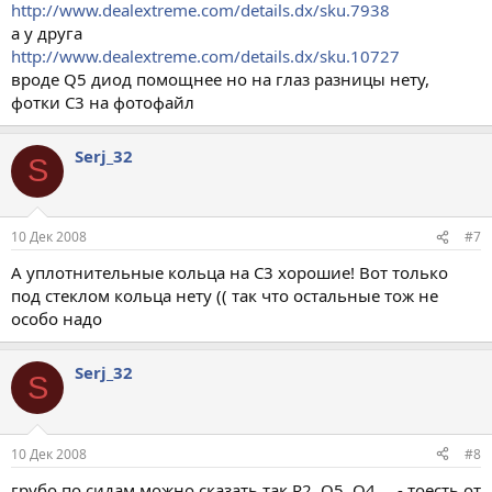
http://www.dealextreme.com/details.dx/sku.7938
а у друга
http://www.dealextreme.com/details.dx/sku.10727
вроде Q5 диод помощнее но на глаз разницы нету,
фотки С3 на фотофайл
Serj_32
S
10 Дек 2008
#7
А уплотнительные кольца на С3 хорошие! Вот только
под стеклом кольца нету (( так что остальные тож не
особо надо
Serj_32
S
10 Дек 2008
#8
грубо по сидам можно сказать так R2, Q5, Q4,... - тоесть от