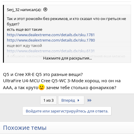
Serj_32 написал(а):
Так и этот ромсейн без режимов, и кто сказал что он греться не
будет?
есть еще вот такие
http://www.dealextreme.com/details.dx/sku.1781
http://www.dealextreme.com/details.dx/sku.1780
еще вот жду такой
http://www.dealextreme.com/details.dx/sku.6131
А общюю закономерность кроме диода и питания еще можно
Нажмите для раскрытия...
добасить чем глубже рефлектор, тем более дальнобойный
фонарь
Вот еще пару достойных вариантов
Q5 и Cree XR-E Q5 это разные вещи?
http://www.dealextreme.com/details.dx/sku.17401
UltraFire U4-MCU Cree Q5-WC 3-Mode хорош, но он на
http://www.dealextreme.com/details.dx/sku.9426
ААА, а так круто
зачем тебе столько фонариков?
Last
1 из 3
Вперёд
Войдите или зарегистрируйтесь для ответа.
Похожие темы