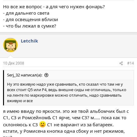
Но все же вопрос - а для чего нужен фонарь?
- для дальнего света
- для освещения вблизи
- что бы лежал в сумке?
Letchik
10 Дек 2008
#14
Serj_32 написал(а):
Ну это вживую надо уже сравнивать, кто сказал что там не у
всех стоит Q5 или Р4, ведь внешне сиды не отличишь, только
на ленте по маркировке можно отличить, надо сравнивать
вживую и все
я имею ввиду по яркости. это же твой альбомчик был с
С1, С3 и Ромсейном& С1 ярче, чем С3? м..... пока как то
склоняюсь к С3
С1 не вариант из за батареек.
кстати, у Ромисена кнопка одна сбоку и нет режимов,