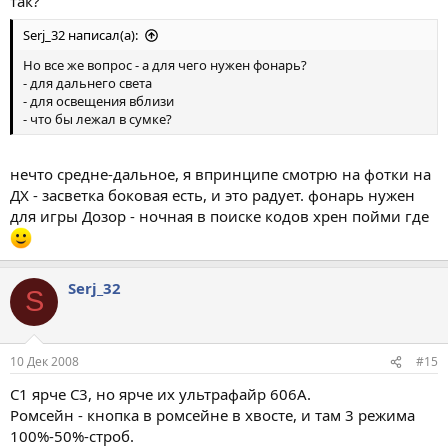
так?
Serj_32 написал(а):
Но все же вопрос - а для чего нужен фонарь?
- для дальнего света
- для освещения вблизи
- что бы лежал в сумке?
нечто средне-дальное, я впринципе смотрю на фотки на
ДХ - засветка боковая есть, и это радует. фонарь нужен
для игры Дозор - ночная в поиске кодов хрен пойми где
Serj_32
S
10 Дек 2008
#15
С1 ярче С3, но ярче их ультрафайр 606А.
Ромсейн - кнопка в ромсейне в хвосте, и там 3 режима
100%-50%-строб.