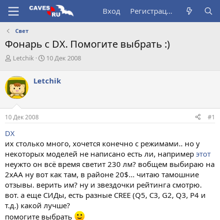
Вход
Регистрация
Свет
Фонарь с DX. Помогите выбрать :)
А
Д
Letchik
10 Дек 2008
в
а
т
т
Letchik
о
а
р
н
т
а
е
ч
10 Дек 2008
#1
м
а
ы
л
DX
а
их столько много, хочется конечно с режимами.. но у
некоторых моделей не написано есть ли, например
этот
неужто он всё время светит 230 лм? вобщем выбираю на
2хАА ну вот как там, в районе 20$... читаю тамошние
отзывы. верить им? ну и звездочки рейтинга смотрю.
вот. а еще СИДы, есть разные CREE (Q5, C3, G2, Q3, P4 и
т.д.) какой лучше?
помогите выбрать