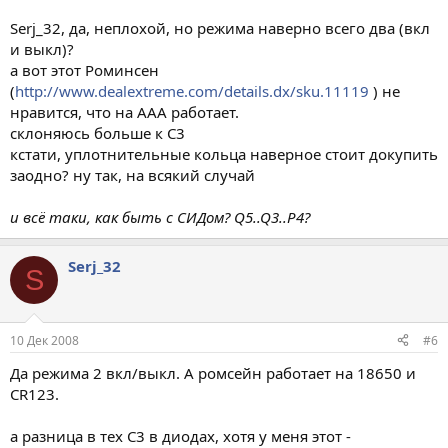
Serj_32, да, неплохой, но режима наверно всего два (вкл
и выкл)?
а вот этот Роминсен
(
http://www.dealextreme.com/details.dx/sku.11119
) не
нравится, что на ААА работает.
склоняюсь больше к C3
кстати, уплотнительные кольца наверное стоит докупить
заодно? ну так, на всякий случай
и всё таки, как быть с СИДом? Q5..Q3..P4?
Serj_32
S
10 Дек 2008
#6
Да режима 2 вкл/выкл. А ромсейн работает на 18650 и
CR123.
а разница в тех С3 в диодах, хотя у меня этот -