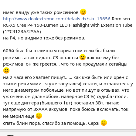
имел ввиду уже таких ромсейнов
http://www.dealextreme.com/details.dx/sku.13656
Romisen
RC-X5 Cree P4 150-Lumen LED Flashlight with Extension Tube
(1*CR123A/2*AA)
на Р4, но видимо тоже без режимов.
606й был бы отличным вариантом если бы были
режимы. а так видать С3 остается
как же ему без
режимов! он же греется... что то не продумали кетайцы
на 2 часа его хватает пишут...... как кже быть или хрен с
этими режимами.. я уже запутался) кстати, и отражатель у
него диаметром побольше. но вот пишут в отзывах, что
уж очень он дальнобоек. наверное С3 %) судьба чтоли.
тут еще диггера (бывшего 1вт) поставил 3Вт. питаю
напрямую от 3хААА аккумов. пока боюсь включать, ток
не мерил еще
спать блин пора, спасибо за помощь, Серж