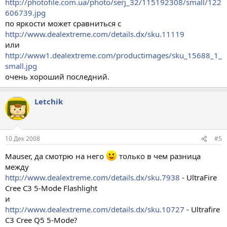
http://photofile.com.ua/photo/serj_32/115192308/small/122
606739.jpg
по яркости может сравниться с
http://www.dealextreme.com/details.dx/sku.11119
или
http://www1.dealextreme.com/productimages/sku_15688_1_
small.jpg
очень хороший последний.
Letchik
10 Дек 2008
#5
Mauser, да смотрю на него
только в чем разница
между
http://www.dealextreme.com/details.dx/sku.7938
- UltraFire
Cree C3 5-Mode Flashlight
и
http://www.dealextreme.com/details.dx/sku.10727
- Ultrafire
C3 Cree Q5 5-Mode?