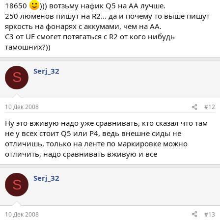
18650
))) вотзьму нафик Q5 на АА лучше.
250 люменов пишут на R2... да и почему то выше пишут
яркость на фонарях с аккумами, чем на АА.
С3 от UF смогет потягаться с R2 от кого нибудь
тамошних?))
Serj_32
S
10 Дек 2008
#12
Ну это вживую надо уже сравнивать, кто сказал что там
не у всех стоит Q5 или Р4, ведь внешне сиды не
отличишь, только на ленте по маркировке можно
отличить, надо сравнивать вживую и все
Serj_32
S
10 Дек 2008
#13