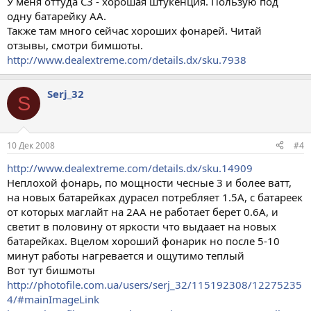
У меня оттуда С3 - хорошая штукенция. Пользую под
одну батарейку АА.
Также там много сейчас хороших фонарей. Читай
отзывы, смотри бимшоты.
http://www.dealextreme.com/details.dx/sku.7938
Serj_32
S
10 Дек 2008
#4
http://www.dealextreme.com/details.dx/sku.14909
Неплохой фонарь, по мощности чесные 3 и более ватт,
на новых батарейках дурасел потребляет 1.5А, с батареек
от которых маглайт на 2АА не работает берет 0.6А, и
светит в половину от яркости что выдаает на новых
батарейках. Вцелом хороший фонарик но после 5-10
минут работы нагревается и ощутимо теплый
Вот тут бишмоты
http://photofile.com.ua/users/serj_32/115192308/12275235
4/#mainImageLink