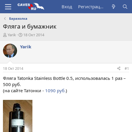
Вход
Регистрация
Барахолка
Фляга и бумажник
А
Д
Yarik
18 Окт 2014
в
а
т
т
Yarik
о
а
р
н
т
а
е
ч
18 Окт 2014
#1
м
а
ы
л
Фляга Tatonka Stainless Bottle 0.5, использовалась 1 раз –
а
500 руб.
(на сайте Татонки -
1090 руб.
)