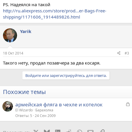
PS. Надеялся на такой
http://ru.aliexpress.com/store/prod...er-Bags-Free-
shipping/1171606_1914489826.html
Yarik
18 Окт 2014
#3
Такого нету, продал позавчера за два косаря.
Войдите или зарегистрируйтесь для ответа.
Похожие темы
З
армейская фляга в чехле и котелок
а
El Wizardo
Барахолка
Ответы
5
24 Сен 2009
к
р
X
Bluesky
LinkedIn
Reddit
WhatsApp
Электронная поч
Ссылка