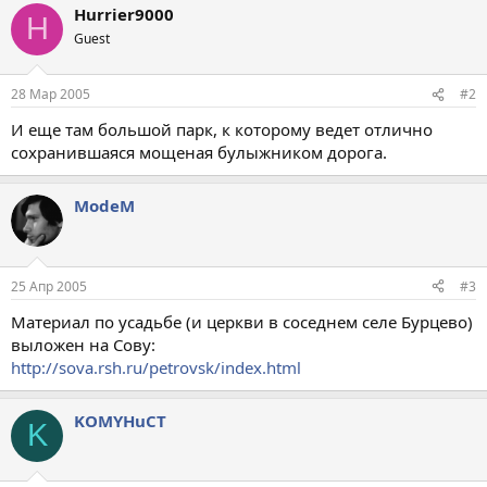
Hurrier9000
H
Guest
28 Мар 2005
#2
И еще там большой парк, к которому ведет отлично
сохранившаяся мощеная булыжником дорога.
ModeM
25 Апр 2005
#3
Материал по усадьбе (и церкви в соседнем селе Бурцево)
выложен на Сову:
http://sova.rsh.ru/petrovsk/index.html
KOMYHuCT
K