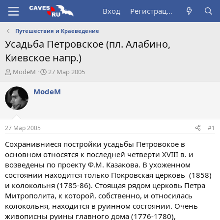
Вход
Регистрация
Путешествия и Краеведение
Усадьба Петровское (пл. Алабино,
Киевское напр.)
А
Д
ModeM
27 Мар 2005
в
а
т
т
ModeM
о
а
р
н
т
а
е
ч
27 Мар 2005
#1
м
а
ы
л
Сохранивниеся постройки усадьбы Петровокое в
а
основном относятся к последней четверти XVIII в. и
возведены по проекту Ф.М. Казакова. В ухоженном
состоянии находится только Покровская церковь (1858)
и колокольня (1785-86). Стоящая рядом церковь Петра
Митрополита, к которой, собственно, и относилась
колокольня, находится в руинном состоянии. Очень
живописны руины главного дома (1776-1780),