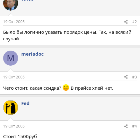
19 Окт 2005
#2
Было бы логично указать порядок цены. Так, на всякий
случай...
meriadoc
M
19 Окт 2005
#3
Чего стоит, какая скидка?
В прайсе хпей нет.
Fed
19 Окт 2005
#4
Стоит 1500руб