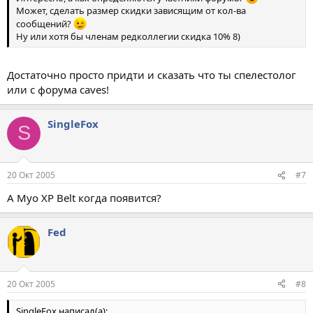
Может, сделать размер скидки зависящим от кол-ва
сообщений?
Ну или хотя бы членам редколлегии скидка 10% 8)
Достаточно просто придти и сказать что ты спелестолог
или с форума caves!
SingleFox
S
20 Окт 2005
#7
А Myo XP Belt когда появится?
Fed
20 Окт 2005
#8
SingleFox написал(а):