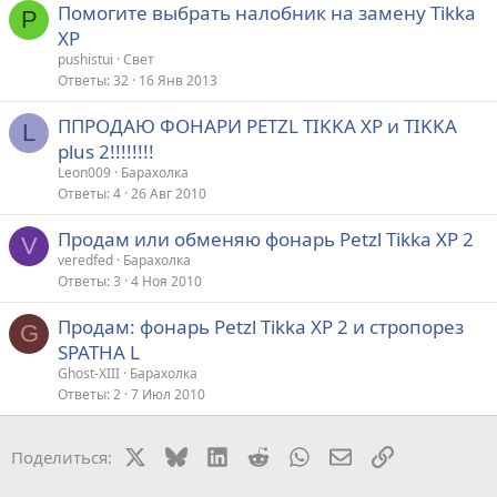
Помогите выбрать налобник на замену Tikka
P
XP
т
pushistui
Свет
а
Ответы
32
16 Янв 2013
ППРОДАЮ ФОНАРИ PETZL TIKKA XP и TIKKA
L
plus 2!!!!!!!!
Leon009
Барахолка
Ответы
4
26 Авг 2010
Продам или обменяю фонарь Petzl Tikka XP 2
V
veredfed
Барахолка
Ответы
3
4 Ноя 2010
Продам: фонарь Petzl Tikka XP 2 и стропорез
G
SPATHA L
Ghost-XIII
Барахолка
Ответы
2
7 Июл 2010
X
Bluesky
LinkedIn
Reddit
WhatsApp
Электронная поч
Ссылка
Поделиться: