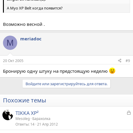
А Myo XP Belt когда появится?
Возможно весной .
meriadoc
M
20 Окт 2005
#9
Бронирую одну штуку на предстоящую неделю
Войдите или зарегистрируйтесь для ответа.
Похожие темы
З
TIKKA XP²
а
Mesoleg
Барахолка
Ответы
14
21 Апр 2012
к
р