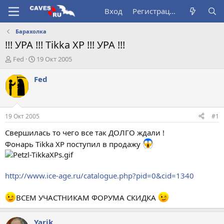
Вход
Регистрация
Барахолка
!!! УРА !!! Tikka XP !!! УРА !!!
А
Д
Fed
19 Окт 2005
в
а
т
т
Fed
о
а
р
н
т
а
е
ч
19 Окт 2005
#1
м
а
ы
л
Свершилась то чего все так ДОЛГО ждали !
а
Фонарь Tikka XP поступил в продажу
http://www.ice-age.ru/catalogue.php?pid=0&cid=1340
ВСЕМ УЧАСТНИКАМ ФОРУМА СКИДКА
Yarik