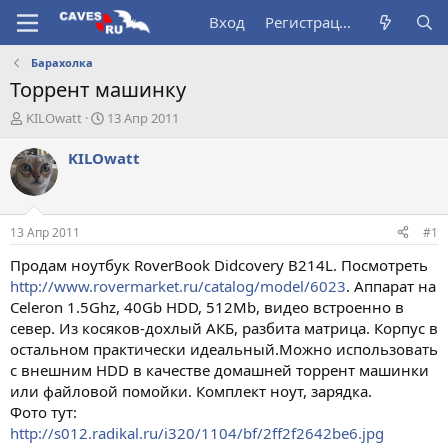
Вход
Регистрация
Барахолка
Торрент машинку
А
Д
KILOwatt
13 Апр 2011
в
а
т
т
KILOwatt
о
а
р
н
т
а
е
ч
13 Апр 2011
#1
м
а
ы
л
Продам ноутбук RoverBook Didcovery B214L. Посмотреть
а
http://www.rovermarket.ru/catalog/model/6023
. Аппарат на
Celeron 1.5Ghz, 40Gb HDD, 512Mb, видео встроенно в
север. Из косяков-дохлый АКБ, разбита матрица. Корпус в
остальном практически идеальный.Можно использовать
с внешним HDD в качестве домашней торрент машинки
или файловой помойки. Комплект ноут, зарядка.
Фото тут:
http://s012.radikal.ru/i320/1104/bf/2ff2f2642be6.jpg