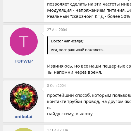
позволяет сделать на эти частоты инв
Модуляция - напряжением питания. Эсл
Реальный "сквозной" КПД - более 50%
27 Авг 2004
T
Doctor написал(а):
Ага, поспрашивай пожалста...
TOPWEP
Извиняюсь, но все наши пещерные свя
Ты напомни через время.
8 Сен 2004
простейший способ, которым пользова
контакте трубки провод, на другом яко
в.
найду схему, выложу
onikolai
12 Сен 2004