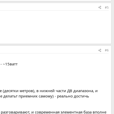
#5
#6
- ~15ватт
ее (десятки метров), в нижней части ДВ диапазона, и
 делатьт приемник самому) - реально достичь
мя разговаривают, и современная элементная база вполне