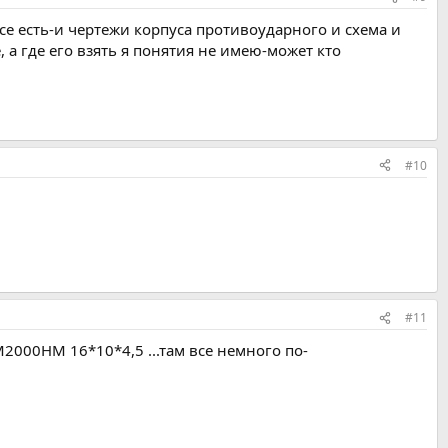
все есть-и чертежи корпуса противоударного и схема и
 а где его взять я понятия не имею-может кто
#10
#11
2000НМ 16*10*4,5 ...там все немного по-