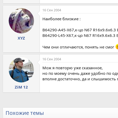
16 Сен 2004
Наиболее близкие :
B64290-A45-X67,к-цо N67 R16x9.6x6.3 
B64290-L45-X67,к-цо N67 R16x9.6x6.3 
XYZ
Чем они отличаются, понять не смог
16 Сен 2004
Мож я повторю уже сказанное,
но по моему очень даже удобно по о
вполне достаточно, да и слышимость 
ZiM 12
Похожие темы