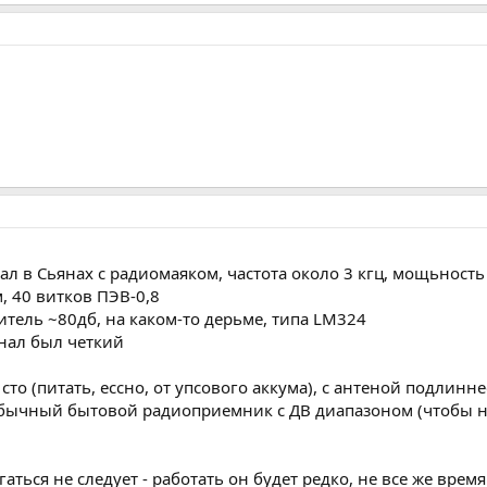
 в Сьянах с радиомаяком, частота около 3 кгц, мощьность 
, 40 витков ПЭВ-0,8
итель ~80дб, на каком-то дерьме, типа LM324
гнал был четкий
сто (питать, ессно, от упсового аккума), с антеной подлинн
обычный бытовой радиоприемник с ДВ диапазоном (чтобы не
аться не следует - работать он будет редко, не все же вре