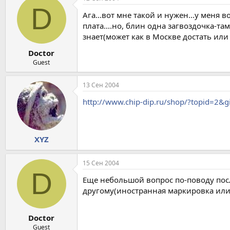
D
Ага...вот мне такой и нужен...у меня 
плата....но, блин одна загвоздочка-т
знает(может как в Москве достать или 
Doctor
Guest
13 Сен 2004
http://www.chip-dip.ru/shop/?topid=2
XYZ
15 Сен 2004
D
Еще небольшой вопрос по-поводу посл
другому(иностранная маркировка или н
Doctor
Guest