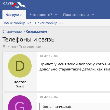
Форумы
Что нового?
Пользователи
Новые сообщения
Поиск сообщений
Снаряжение
Снаряжение
Телефоны и связь
А
Д
Doctor
18 Июл 2004
в
а
т
т
18 Июл 2004
о
а
D
Привет, у меня такой вопрос-у кого-ни
р
н
т
а
довольно старая-такие детали, как там
е
ч
м
а
Doctor
ы
л
а
Guest
18 Июл 2004
G
Doctor написал(а):