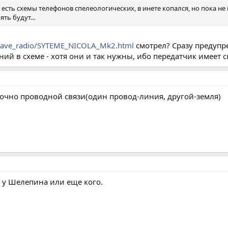
 есть схемы телефонов спелеологических, в инете копался, но пока не 
ть будут...
/cave_radio/SYTEME_NICOLA_Mk2.html
смотрел? Сразу предупр
ний в схеме - хотя они и так нужны, ибо передатчик имеет 
аточно проводной связи(один провод-линия, другой-земля)
ю у Шелепина или еще кого.