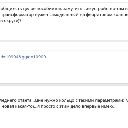
вообще есть целое пособие как замутить сие устройство-там 
ам трансформатор нужен самодельный на ферритовом кольце,
в округе)?
&gid=10904&ggid=10900
еднего ответа...мне нужно кольцо с такими параметрами: М
овая какая-то)...я просто с этим дело впервые имею...