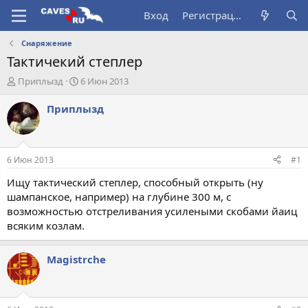
Вход
Регистрация
Снаряжение
Тактичекий степлер
А
Д
Приплызд
6 Июн 2013
в
а
т
т
Приплызд
о
а
р
н
т
а
е
ч
6 Июн 2013
#1
м
а
ы
л
Ищу тактический степлер, способный открыть (ну
а
шампанское, например) на глубине 300 м, с
возможностью отстреливания усилеными скобами йаиц
всяким козлам.
Magistrche