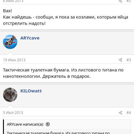
6 Июн 2013
#2
Вах!
Как найдешь - сообщи, я пока за козлами, которым яйца
отстрелить надоть!
ARYсave
19 Июн 2013
#3
Тактическая туалетная бумага. Из листового титана по
нанотехнологии. Держатель в подарок.
KILOwatt
5 Июл 2013
#4
ARYсave написал(а):
Тактическая туалетная бумага. Из листового титана по