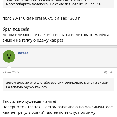
массогабариты человека? На сайте петцеля не нашёл...:-X
пояс 80-140 см ногм 60-75 см вес 1300 г
брал под себя.
летом влезаю еле-еле. ибо всётаки великовато малёк а
зимой на тёплую одёжу как раз
veter
V
2 Сен 2009
#5
летом влезаю еле-еле. ибо всётаки великовато малёк а зимой
на тёплую одёжу как раз
.
Так сильно худеешь к зиме?
наверно точнее так - "летом затягиваю на максимум, еле
хватает регулировки", далее по тексту, про зиму.