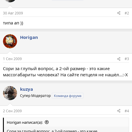
30 Авг 2009
#2
типа ап ))
Horigan
1 Сен 2009
#3
Сори за глупый вопрос, а 2-ой размер - это какие
массогабариты человека? На сайте петцеля не нашёл...:-X
kuzya
Супер Модератор
Команда форума
2 Сен 2009
#4
Horigan написал(а):
Сори за глупый вопрос, а 2-ой размер - это какие