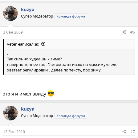
kuzya
Супер Модератор
Команда форума
3 Сен 2009
#6
veter написал(а):
.
Так сильно худеешь к зиме?
наверно точнее так - "летом затягиваю на максимум, еле
хватает регулировки", далее по тексту, про зиму.
это я и имел ввиду
kuzya
Супер Модератор
Команда форума
12 Янв 2010
#7