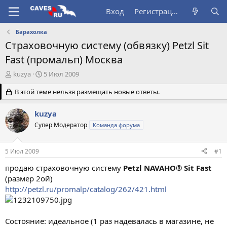
Вход
Регистрация
Барахолка
Страховочную систему (обвязку) Petzl Sit
Fast (промальп) Москва
А
Д
kuzya
5 Июл 2009
в
а
т
В этой теме нельзя размещать новые ответы.
т
о
а
р
н
kuzya
т
а
Супер Модератор
Команда форума
е
ч
м
а
ы
л
5 Июл 2009
#1
а
продаю страховочную систему
Petzl NAVAHO® Sit Fast
(размер 2ой)
http://petzl.ru/promalp/catalog/262/421.html
Состояние: идеальное (1 раз надевалась в магазине, не