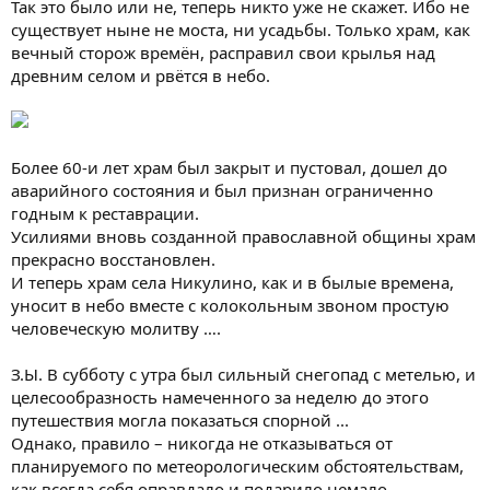
Так это было или не, теперь никто уже не скажет. Ибо не
существует ныне не моста, ни усадьбы. Только храм, как
вечный сторож времён, расправил свои крылья над
древним селом и рвётся в небо.
Более 60-и лет храм был закрыт и пустовал, дошел до
аварийного состояния и был признан ограниченно
годным к реставрации.
Усилиями вновь созданной православной общины храм
прекрасно восстановлен.
И теперь храм села Никулино, как и в былые времена,
уносит в небо вместе с колокольным звоном простую
человеческую молитву ….
З.Ы. В субботу с утра был сильный снегопад с метелью, и
целесообразность намеченного за неделю до этого
путешествия могла показаться спорной ...
Однако, правило – никогда не отказываться от
планируемого по метеорологическим обстоятельствам,
как всегда себя оправдало и подарило немало