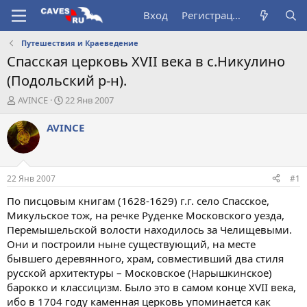
Вход
Регистрация
Путешествия и Краеведение
Спасская церковь XVII века в с.Никулино
(Подольский р-н).
А
Д
AVINCE
22 Янв 2007
в
а
т
т
AVINCE
о
а
р
н
т
а
е
ч
22 Янв 2007
#1
м
а
ы
л
По писцовым книгам (1628-1629) г.г. село Спасское,
а
Микульское тож, на речке Руденке Московского уезда,
Перемышельской волости находилось за Челищевыми.
Они и построили ныне существующий, на месте
бывшего деревянного, храм, совместивший два стиля
русской архитектуры – Московское (Нарышкинское)
барокко и классицизм. Было это в самом конце XVII века,
ибо в 1704 году каменная церковь упоминается как