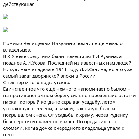
действующая.
Помимо Челищевых Никулино помнит ещё немало
владельцев.
В XIX веке среди них были помещицы Т.И.Рузина, а
позднее А.И.Усова. Последней из известных нам людей,
Никулиным владела в 1911 году Л.И.Санина, но это уже
самый закат дворянской эпохи в России.
С тех пор много воды утекло.
Единственное что ещё немного напоминает о былом –
на противоположном берегу сильно поредевшие остатки
парка , который когда-то скрывал усадьбу, летом
утопающую в зелени, а зимой, накрытую белым
покрывалом снега. От усадьбы к храму, через Руденку,
был перекинут каменный мост. По преданию его
сломали, когда дочка очередного владельца упала с
него.