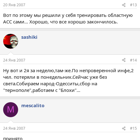
20 Янв 2007
#13
Вот по этому мы решили у себя тренировать областную
АСС сами... Хорошо, что все хорошо закончилось.
sashiki
24 Янв 2007
#14
Ну вот и 2я за неделю,там-же.По непроверенной инфе,2
чел. потеряли в понедельник.Сейчас уже без
света.Собираем народ-Одесситы,сбор на
"тернополе",работаем с "Блохи"...
mescalito
M
24 Янв 2007
#15
принято