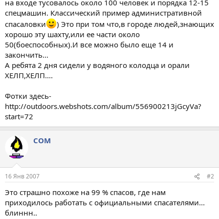
на входе тусовалось около 100 человек и порядка 12-15
спецмашин. Классический пример административной
спасаловки
) Это при том что,в городе людей,знающих
хорошо эту шахту,или ее части около
50(боеспособных).И все можно было еще 14 и
закончить...
А ребята 2 дня сидели у водяного колодца и орали
ХЕЛП,ХЕЛП....
Фотки здесь-
http://outdoors.webshots.com/album/556900213jGcyVa?
start=72
COM
16 Янв 2007
#2
Это страшно похоже на 99 % спасов, где нам
приходилось работать с официальными спасателями...
блиннн..