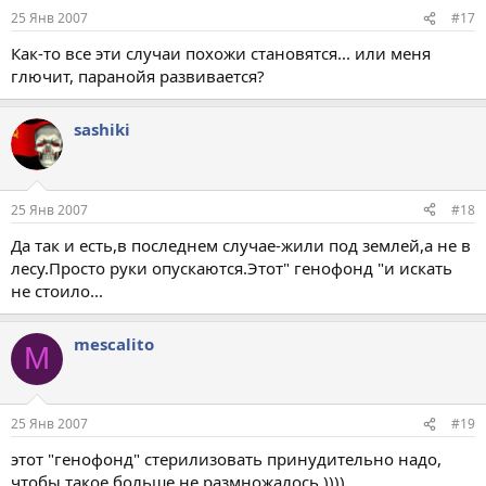
25 Янв 2007
#17
Как-то все эти случаи похожи становятся... или меня
глючит, паранойя развивается?
sashiki
25 Янв 2007
#18
Да так и есть,в последнем случае-жили под землей,а не в
лесу.Просто руки опускаются.Этот" генофонд "и искать
не стоило...
mescalito
M
25 Янв 2007
#19
этот "генофонд" стерилизовать принудительно надо,
чтобы такое больше не размножалось ))))