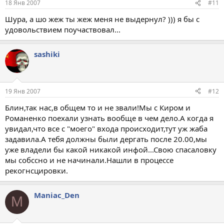
18 Янв 2007
#11
Шура, а шо жеж ты жеж меня не выдернул? ))) я бы с
удовольствием поучаствовал...
sashiki
19 Янв 2007
#12
Блин,так нас,в общем то и не звали!Мы с Киром и
Романенко поехали узнать вообще в чем дело.А когда я
увидал,что все с "моего" входа происходит,тут уж жаба
задавила.А тебя должны были дергать после 20.00,мы
уже владели бы какой никакой инфой...Свою спасаловку
мы собссно и не начинали.Нашли в процессе
рекогнсцировки.
Maniac_Den
M