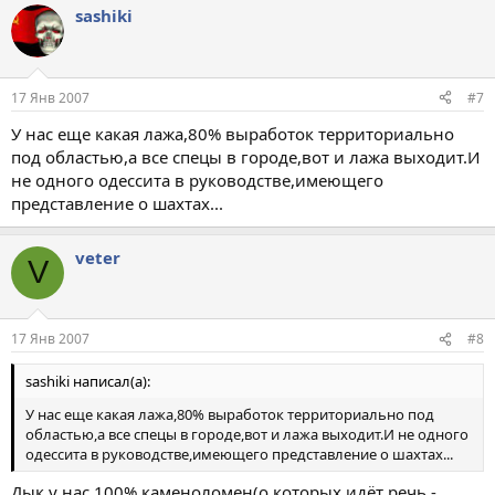
sashiki
17 Янв 2007
#7
У нас еще какая лажа,80% выработок территориально
под областью,а все спецы в городе,вот и лажа выходит.И
не одного одессита в руководстве,имеющего
представление о шахтах...
veter
V
17 Янв 2007
#8
sashiki написал(а):
У нас еще какая лажа,80% выработок территориально под
областью,а все спецы в городе,вот и лажа выходит.И не одного
одессита в руководстве,имеющего представление о шахтах...
Дык у нас 100% каменоломен(о которых идёт речь -