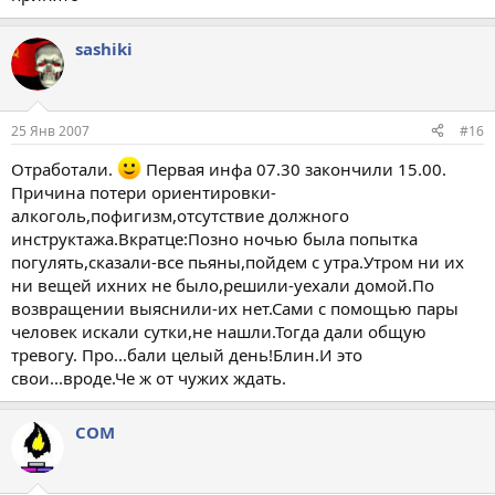
sashiki
25 Янв 2007
#16
Отработали.
Первая инфа 07.30 закончили 15.00.
Причина потери ориентировки-
алкоголь,пофигизм,отсутствие должного
инструктажа.Вкратце:Позно ночью была попытка
погулять,сказали-все пьяны,пойдем с утра.Утром ни их
ни вещей ихних не было,решили-уехали домой.По
возвращении выяснили-их нет.Сами с помощью пары
человек искали сутки,не нашли.Тогда дали общую
тревогу. Про...бали целый день!Блин.И это
свои...вроде.Че ж от чужих ждать.
COM