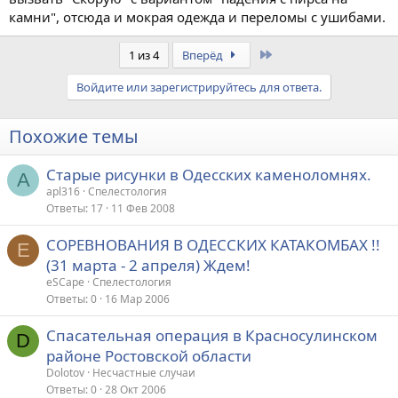
камни", отсюда и мокрая одежда и переломы с ушибами.
Last
1 из 4
Вперёд
Войдите или зарегистрируйтесь для ответа.
Похожие темы
Старые рисунки в Одесских каменоломнях.
A
apl316
Спелестология
Ответы
17
11 Фев 2008
СОРЕВНОВАНИЯ В ОДЕССКИХ КАТАКОМБАХ !!
E
(31 марта - 2 апреля) Ждем!
eSCape
Спелестология
Ответы
0
16 Мар 2006
Спасательная операция в Красносулинском
D
районе Ростовской области
Dolotov
Несчастные случаи
Ответы
0
28 Окт 2006