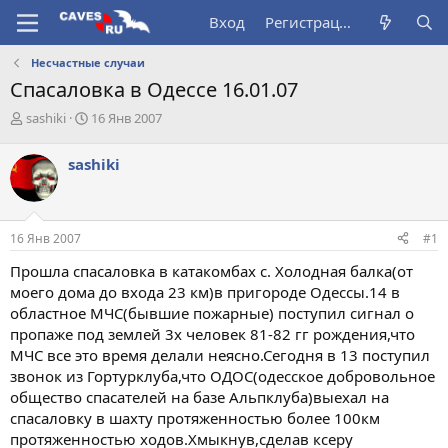
Вход
Регистрация
Несчастные случаи
Спасаловка в Одессе 16.01.07
А
Д
sashiki
16 Янв 2007
в
а
т
т
sashiki
о
а
р
н
т
а
е
ч
16 Янв 2007
#1
м
а
ы
л
Прошла спасаловка в катакомбах с. Холодная балка(от
а
моего дома до входа 23 км)в пригороде Одессы.14 в
областное МЧС(бывшие пожарные) поступил сигнал о
пропаже под землей 3х человек 81-82 гг рождения,что
МЧС все это время делали неясно.Сегодня в 13 поступил
звонок из Гортурклуба,что ОДОС(одесское добровольное
общество спасателей на базе Альпклуба)выехал на
спасаловку в шахту протяженностью более 100км
протяженностью ходов.Хмыкнув,сделав ксеру