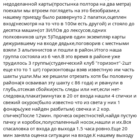
недоделанной карты(простынка полтора на два метра)
поехали мы втроем поглядеть на это безобразие,к
нашему приезду было развернуто 2 палатки,оцеплен
вход(несмотря на то что в 100м есть другой) и стояло до
десятка машин(от ЗИЛОв до лексусов,одних
полковников штук 5)Подарив один экземпляр карты
дежурившему на входе дядьке,поговорив с местными
взяли 3 альпинистов и пошли в район.Итого наша
группа состояла из 6 чел.В это время в районе уже
трудилось 3 группы(студенческий клуб "горизонт"-2шт
еще кто то 1 шт) горизонтовцы взяв известную им часть
шахты ушли.Мы же решили отрезать хотя бы половину
района(я осваивал эту шахту с 86 года) и рванули в
глубь,отсекая сбойки(есть следы или нет,если нет-
следовка,плакат)минутах в 20 от входа нашли 4 спички и
свежий окурок(было известно что из света у них 1
фонарь(уже найден разбитым) свечка и 2 кор.
спичек)После 12мин. прочеса окрестностей,найдя пустую
пачку и коробок,полуспаленный носок,нашли и их.Вся
спасаловка от входа до выхода 1.5 часа ровно.Еще 20
мин заняла оценка ситуации на входе.К нашему выходу