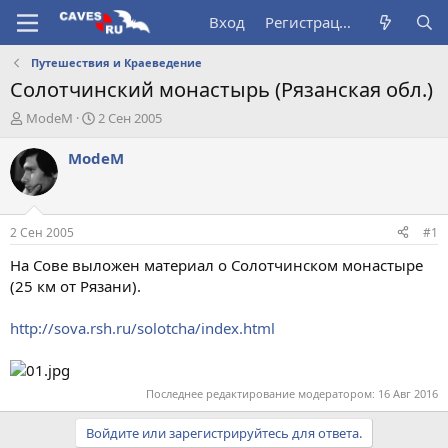
Вход
Регистрация
Путешествия и Краеведение
Солотчинский монастырь (Рязанская обл.)
А
Д
ModeM
2 Сен 2005
в
а
т
т
ModeM
о
а
р
н
т
а
е
ч
2 Сен 2005
#1
м
а
ы
л
На Сове выложен материал о Солотчинском монастыре
а
(25 км от Рязани).
http://sova.rsh.ru/solotcha/index.html
Последнее редактирование модератором:
16 Авг 2016
Войдите или зарегистрируйтесь для ответа.