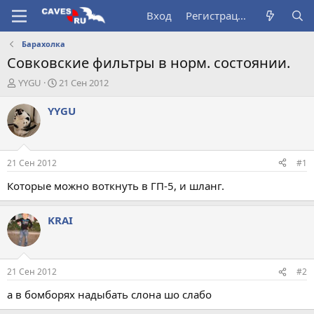
Вход
Регистрация
Барахолка
Совковские фильтры в норм. состоянии.
А
Д
YYGU
21 Сен 2012
в
а
т
т
YYGU
о
а
р
н
т
а
е
ч
21 Сен 2012
#1
м
а
ы
л
Которые можно воткнуть в ГП-5, и шланг.
а
KRAI
21 Сен 2012
#2
а в бомборях надыбать слона шо слабо