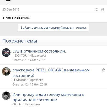
25 Сен 2012
#8
в нете навалом
Войдите или зарегистрируйтесь для ответа.
Похожие темы
Е72 в отличном состоянии.
-=DOKTOR=-
Барахолка
Ответы
7
14 Мар 2011
З
спусковуха PETZL GRI-GRI в идеальном
а
состоянии!
к
El Wizardo
Барахолка
р
Ответы
12
15 Ноя 2010
Или приму в дар голову манекена в
т
приличном состоянии
а
d0butsu
Барахолка