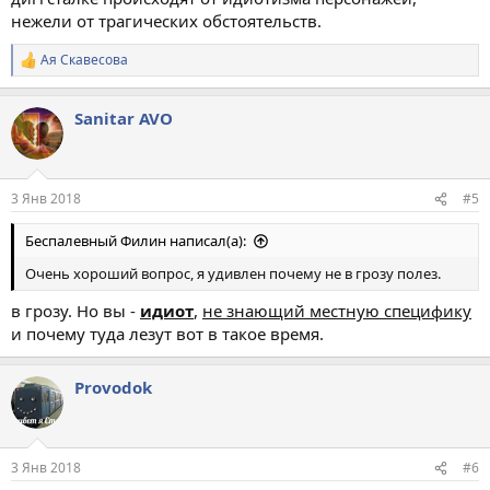
нежели от трагических обстоятельств.
Ая Скавесова
Р
е
а
Sanitar AVO
к
ц
и
и
:
3 Янв 2018
#5
Беспалевный Филин написал(а):
Очень хороший вопрос, я удивлен почему не в грозу полез.
в грозу. Но вы -
идиот
,
не знающий местную специфику
и почему туда лезут вот в такое время.
Provodok
3 Янв 2018
#6