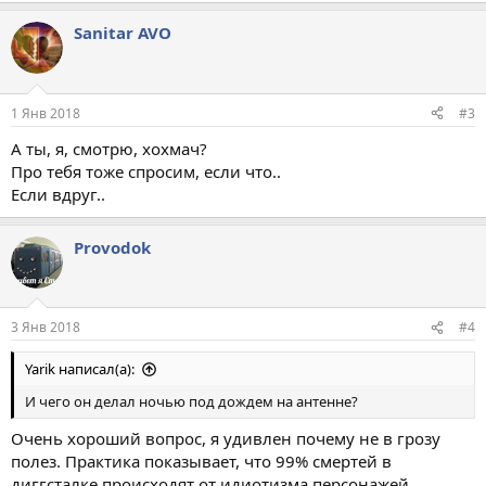
а
Sanitar AVO
к
ц
и
и
:
1 Янв 2018
#3
А ты, я, смотрю, хохмач?
Про тебя тоже спросим, если что..
Если вдруг..
Provodok
3 Янв 2018
#4
Yarik написал(а):
И чего он делал ночью под дождем на антенне?
Очень хороший вопрос, я удивлен почему не в грозу
полез. Практика показывает, что 99% смертей в
диггсталке происходят от идиотизма персонажей,