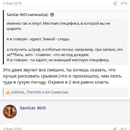
:
3 Янв 2018
#10
Sanitar AVO написал(а):
именно так и лезут. Местная специфика, в которой вы не
шарите.
я ж говорю - идиот. Зимой - следы.
а получить штраф, и отбитые почки, например, при запале, это
за**бись, зато - главное - что не под дождём.
Я ж говорю - ты идиот, не знающий местную специфику.
Это даже звучит все смешно, ты хочешь сказать, что
лучше рисковать срывом (что и произошло), чем лезть
туда в сухую погоду. Охране в 2 все равно класть
LinkFeeL
,
Thermite
и
Ая Скавесова
Р
е
а
Sanitar AVO
к
ц
и
и
:
3 Янв 2018
#11