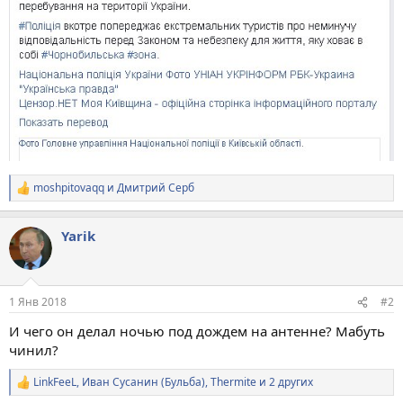
moshpitovaqq
и
Дмитрий Серб
Р
е
а
Yarik
к
ц
и
и
:
1 Янв 2018
#2
И чего он делал ночью под дождем на антенне? Мабуть
чинил?
LinkFeeL
,
Иван Сусанин (Бульба)
,
Thermite
и 2 других
Р
е