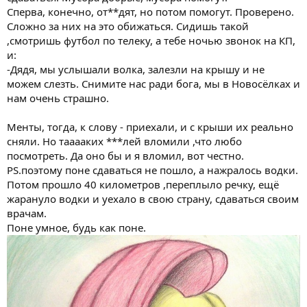
Сперва, конечно, от**дят, но потом помогут. Проверено.
Сложно за них на это обижаться. Сидишь такой
,смотришь футбол по телеку, а тебе ночью звонок на КП,
и:
-Дядя, мы услышали волка, залезли на крышу и не
можем слезть. Снимите нас ради бога, мы в Новосёлках и
нам очень страшно.
Менты, тогда, к слову - приехали, и с крыши их реально
сняли. Но тааааких ***лей вломили ,что любо
посмотреть. Да оно бы и я вломил, вот честно.
PS.поэтому поне сдаваться не пошло, а нажралось водки.
Потом прошло 40 километров ,переплыло речку, ещё
жарануло водки и уехало в свою страну, сдаваться своим
врачам.
Поне умное, будь как поне.