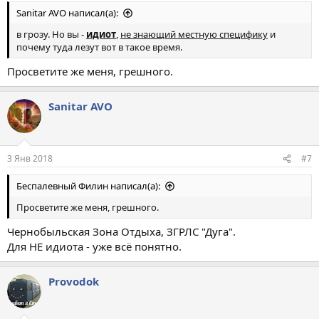
Sanitar AVO написал(а):
в грозу. Но вы -
идиот
,
не знающий местную специфику
и
почему туда лезут вот в такое время.
Просветите же меня, грешного.
Sanitar AVO
3 Янв 2018
#7
Беспалевный Филин написал(а):
Просветите же меня, грешного.
Чернобыльская Зона Отдыха, ЗГРЛС "Дуга".
Для НЕ идиота - уже всё понятно.
Provodok