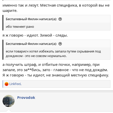
именно так и лезут. Местная специфика, в которой вы не
шарите.
Беспалевный Филин написал(а):
ибо темнеет рано
я ж говорю - идиот. Зимой - следы.
Беспалевный Филин написал(а):
если товарисч хотел избежать запала путем скрывания под
дождиком - это не совсем нормально.
а получить штраф, и отбитые почки, например, при
запале, это за**бись, зато - главное - что не под дождём.
Я ж говорю - ты идиот, не знающий местную специфику.
LinkFeeL
Р
е
а
Provodok
к
ц
и
и