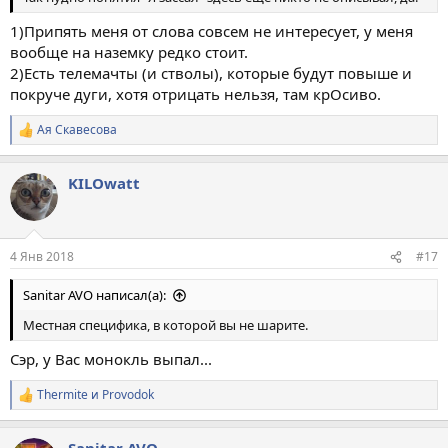
1)Припять меня от слова совсем не интересует, у меня
вообще на наземку редко стоит.
2)Есть телемачты (и стволы), которые будут повыше и
покруче дуги, хотя отрицать нельзя, там крОсиво.
Ая Скавесова
Р
е
а
KILOwatt
к
ц
и
и
:
4 Янв 2018
#17
Sanitar AVO написал(а):
Местная специфика, в которой вы не шарите.
Сэр, у Вас монокль выпал...
Thermite
и
Provodok
Р
е
а
Sanitar AVO