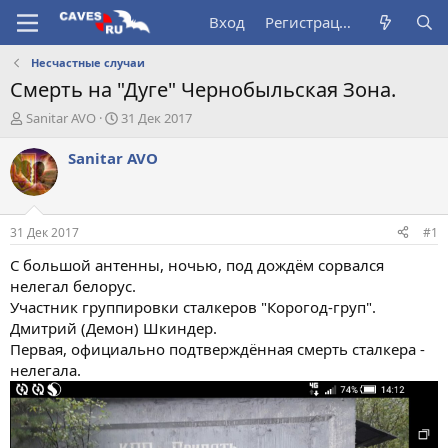
Вход
Регистрация
Несчастные случаи
Смерть на "Дуге" Чернобыльская Зона.
А
Д
Sanitar AVO
31 Дек 2017
в
а
т
т
Sanitar AVO
о
а
р
н
т
а
е
ч
31 Дек 2017
#1
м
а
ы
л
С большой антенны, ночью, под дождём сорвался
а
нелегал белорус.
Участник группировки сталкеров "Корогод-груп".
Дмитрий (Демон) Шкиндер.
Первая, официально подтверждённая смерть сталкера -
нелегала.