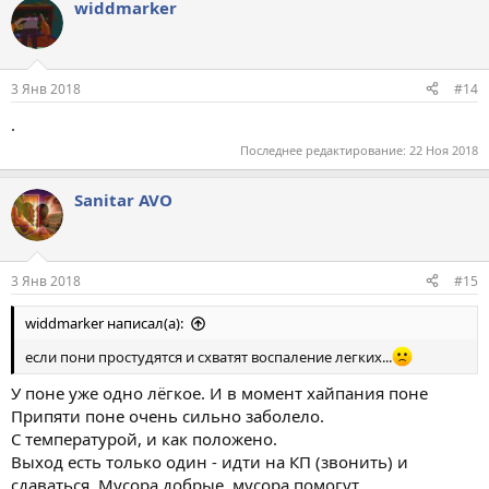
widdmarker
к
ц
и
и
:
3 Янв 2018
#14
.
Последнее редактирование:
22 Ноя 2018
Sanitar AVO
3 Янв 2018
#15
widdmarker написал(а):
если пони простудятся и схватят воспаление легких...
У поне уже одно лёгкое. И в момент хайпания поне
Припяти поне очень сильно заболело.
С температурой, и как положено.
Выход есть только один - идти на КП (звонить) и
сдаваться. Мусора добрые, мусора помогут.