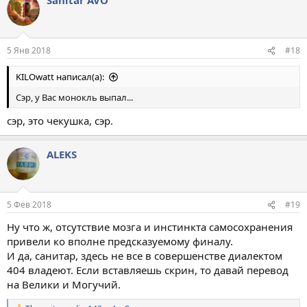
к
ц
и
и
:
5 Янв 2018
#18
KILOwatt написал(а):
Сэр, у Вас монокль выпал...
сэр, это чекушка, сэр.
ALEKS
5 Фев 2018
#19
Ну что ж, отсутствие мозга и инстинкта самосохранения
привели ко вполне предсказуемому финалу.
И да, санитар, здесь не все в совершенстве диалектом
404 владеют. Если вставляешь скрин, то давай перевод
на Велики и Могучий.