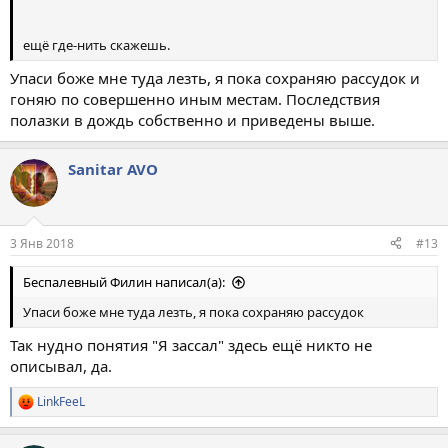
ещё где-нить скажешь.
Упаси боже мне туда лезть, я пока сохраняю рассудок и
гоняю по совершенно иным местам. Последствия
полазки в дождь собственно и приведены выше.
Sanitar AVO
3 Янв 2018
#13
Беспалевный Филин написал(а):
Упаси боже мне туда лезть, я пока сохраняю рассудок
Так нудно понятия "Я зассал" здесь ещё никто не
описывал, да.
LinkFeeL
Р
е
а