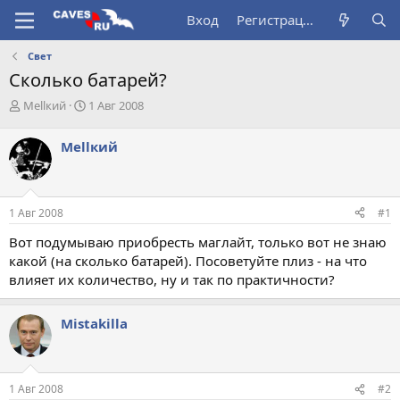
Вход
Регистрация
Свет
Сколько батарей?
А
Д
Меllкий
1 Авг 2008
в
а
т
т
Меllкий
о
а
р
н
т
а
е
ч
1 Авг 2008
#1
м
а
ы
л
Вот подумываю приобресть маглайт, только вот не знаю
а
какой (на сколько батарей). Посоветуйте плиз - на что
влияет их количество, ну и так по практичности?
Mistakilla
1 Авг 2008
#2