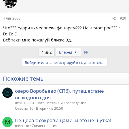
4 Авг 2008
#20
Что??? Ударить человека фонарём??? На недострое??? :-
D:-D:-D
Всё таки мне пожалуй ближе 3д.
Last
1 из 2
Вперёд
Войдите или зарегистрируйтесь для ответа.
Похожие темы
озеро Воробьево (СПб), путешествие
выходного дня
0xD01B0EB
Путешествия и Краеведение
Ответы
16
Вторник в 20:50
Пещера с сокровищами, и это не шутка!
M
mishicko
Спелестология