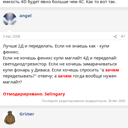
емкость 4D будет явно больше чем 4С. Как то вот так.
angel
3 Авг 2008
#7
Лучше 2Д и переделать. Если не знаешь как - купи
феникс.
Если не хочешь феникс купи маглайт 4Д и переделай:
светодиод+резистор. Если не хочешь замарачиваться
купи фонарь у Диваса. Если хочешь спросить "а
зачем
переделывать?" отвечу: а
зачем
тогда вообще нужен
маглайт?
Отмодерировано. Selingary
Последнее редактирование модератором:
28 Авг 2009
GrUser