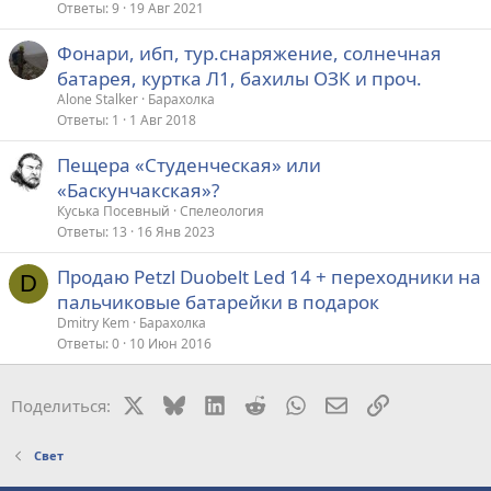
Ответы
9
19 Авг 2021
Фонари, ибп, тур.снаряжение, солнечная
батарея, куртка Л1, бахилы ОЗК и проч.
Alone Stalker
Барахолка
Ответы
1
1 Авг 2018
Пещера «Студенческая» или
«Баскунчакская»?
Куська Посевный
Спелеология
Ответы
13
16 Янв 2023
Продаю Petzl Duobelt Led 14 + переходники на
D
пальчиковые батарейки в подарок
Dmitry Kem
Барахолка
Ответы
0
10 Июн 2016
X
Bluesky
LinkedIn
Reddit
WhatsApp
Электронная поч
Ссылка
Поделиться:
Свет