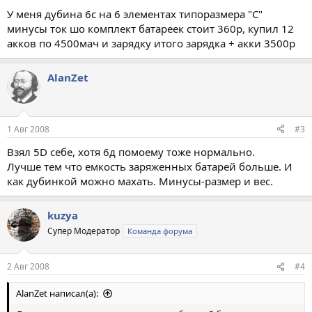
У меня дубина 6с на 6 элементах типоразмера "С"
минусы ток шо комплект батареек стоит 360р, купил 12
акков по 4500мач и зарядку итого зарядка + акки 3500р
AlanZet
1 Авг 2008
#3
Взял 5D себе, хотя 6д помоему тоже нормально.
Лучше тем что емкость заряженных батарей больше. И
как дубинкой можно махать. Минусы-размер и вес.
kuzya
Супер Модератор
Команда форума
2 Авг 2008
#4
AlanZet написал(а):