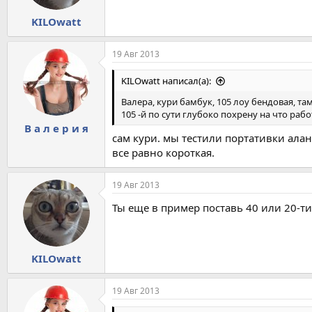
KILOwatt
19 Авг 2013
KILOwatt написал(а):
Валера, кури бамбук, 105 лоу бендовая, та
105 -й по сути глубоко похрену на что раб
В а л е р и я
сам кури. мы тестили портативки ала
все равно короткая.
19 Авг 2013
Ты еще в пример поставь 40 или 20-ти
KILOwatt
19 Авг 2013