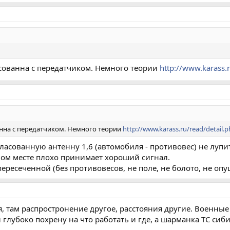
асованна с передатчиком. Немного теории
http://www.karass.
анна с передатчиком. Немного теории
http://www.karass.ru/read/detail.
гласованную антенну 1,6 (автомобиля - противовес) не луп
ном месте плохо принимает хороший сигнал.
ересеченной (без противовесов, не поле, не болото, не опушк
я, там распростронение другое, расстояния другие. Военные 
 глубоко похрену на что работать и где, а шарманка ТС сиб