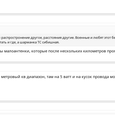
м распростронение другое, расстояния другие. Военные и любят этот б
отать и где, а шарманка ТС сибишная.
ны малоантенки, которые после нескольких километров про
 метровый кв диапазон, там на 5 ватт и на кусок провода м