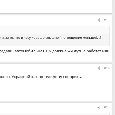
#13
енд за то, что в лесу хорошо слышно ( поглощение меньше). И
падали. автомобильная 1,6 должна жи лутше работат или
#14
ожно с Украиной как по телефону говорить.
#15