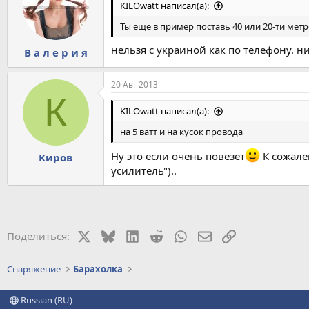
KILOwatt написал(а):
Ты еще в пример поставь 40 или 20-ти метр
нельзя с украиной как по телефону. н
В а л е р и я
20 Авг 2013
К
KILOwatt написал(а):
на 5 ватт и на кусок провода
Ну это если очень повезет
К сожале
Киров
усилитель")..
X
Bluesky
LinkedIn
Reddit
WhatsApp
Электронная почт
Ссылка
Поделиться:
Снаряжение
Барахолка
Russian (RU)