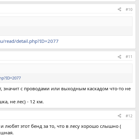
#10
ru/read/detail.php?ID=2077
#11
php?ID=2077
ит, значит с проводами или выходным каскадом что-то не
а, не лес) - 12 км.
#12
и любят этот бенд за то, что в лесу хорошо слышно (
ишная.