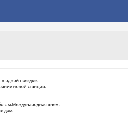
 в одной поездке.
тояние новой станции.
бо с м.Международная днем.
е дам.