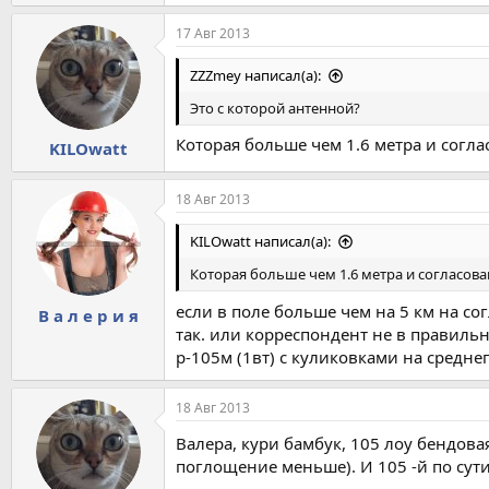
17 Авг 2013
ZZZmey написал(а):
Это с которой антенной?
Которая больше чем 1.6 метра и согл
KILOwatt
18 Авг 2013
KILOwatt написал(а):
Которая больше чем 1.6 метра и согласов
если в поле больше чем на 5 км на со
В а л е р и я
так. или корреспондент не в правиль
р-105м (1вт) с куликовками на среднеп
18 Авг 2013
Валера, кури бамбук, 105 лоу бендова
поглощение меньше). И 105 -й по сути