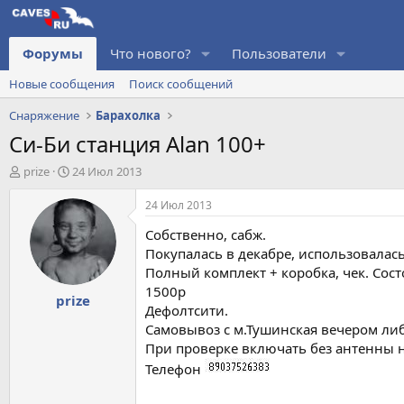
Форумы
Что нового?
Пользователи
Новые сообщения
Поиск сообщений
Снаряжение
Барахолка
Си-Би станция Alan 100+
А
Д
prize
24 Июл 2013
в
а
т
т
24 Июл 2013
о
а
Собственно, сабж.
р
н
т
а
Покупалась в декабре, использовалась
е
ч
Полный комплект + коробка, чек. Сос
м
а
1500р
prize
ы
л
Дефолтсити.
а
Самовывоз с м.Тушинская вечером ли
При проверке включать без антенны н
Телефон