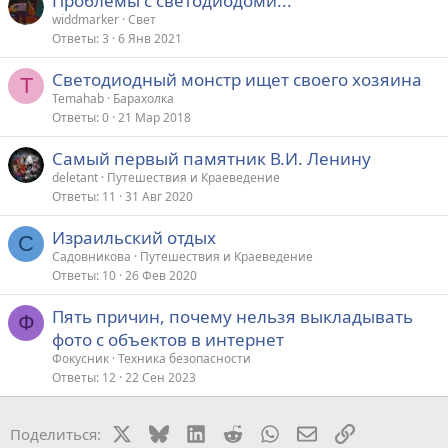
Проблемы с светодиодоми...
widdmarker
Свет
Ответы
3
6 Янв 2021
Светодиодный монстр ищет своего хозяина
T
Temahab
Барахолка
Ответы
0
21 Мар 2018
Самый первый памятник В.И. Ленину
deletant
Путешествия и Краеведение
Ответы
11
31 Авг 2020
Израильский отдых
С
Садовникова
Путешествия и Краеведение
Ответы
10
26 Фев 2020
Пять причин, почему нельзя выкладывать
Ф
фото с объектов в интернет
Фокусник
Техника безопасности
Ответы
12
22 Сен 2023
X
Bluesky
LinkedIn
Reddit
WhatsApp
Электронная поч
Ссылка
Поделиться: