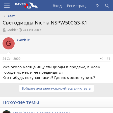
Вход
Регистрация
Свет
Светодиоды Nichia NSPW500GS-K1
А
Д
Gothic
24 Сен 2009
в
а
т
т
Gothic
G
о
а
р
н
т
а
е
ч
24 Сен 2009
#1
м
а
ы
л
Уже около месяца ищу эти диоды в продаже, в моем
а
городе их нет, и не предвидятся.
Кто-нибудь покупал такие? Где их можно купить?
Войдите или зарегистрируйтесь для ответа.
Похожие темы