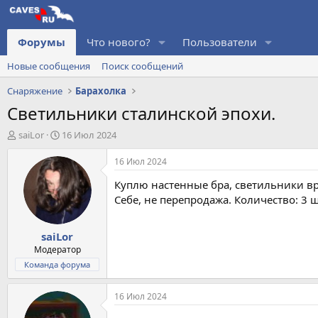
Форумы
Что нового?
Пользователи
Новые сообщения
Поиск сообщений
Снаряжение
Барахолка
Светильники сталинской эпохи.
А
Д
saiLor
16 Июл 2024
в
а
т
т
16 Июл 2024
о
а
Куплю настенные бра, светильники вр
р
н
т
а
Себе, не перепродажа. Количество: 3 
е
ч
м
а
saiLor
ы
л
а
Модератор
Команда форума
16 Июл 2024