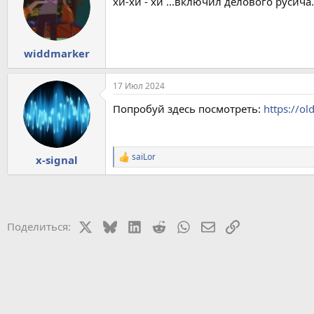
хи-хи - хи ...включил делового русича.
widdmarker
17 Июл 2024
Попробуй здесь посмотреть:
https://old
saiLor
x-signal
Р
е
а
к
ц
и
X
Bluesky
LinkedIn
Reddit
WhatsApp
Электронная почт
Ссылка
Поделиться:
и
: