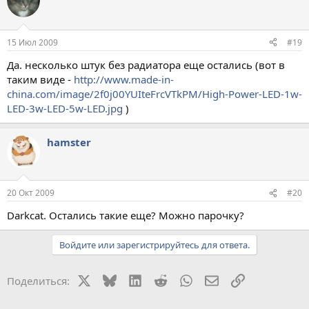
15 Июл 2009
#19
Да. несколько штук без радиатора еще остались (вот в
таким виде -
http://www.made-in-
china.com/image/2f0j00YUIteFrcVTkPM/High-Power-LED-1w-
LED-3w-LED-5w-LED.jpg
)
hamster
20 Окт 2009
#20
Darkсat. Остались такие еще? Можно парочку?
Войдите или зарегистрируйтесь для ответа.
X
Bluesky
LinkedIn
Reddit
WhatsApp
Электронная поч
Ссылка
Поделиться: