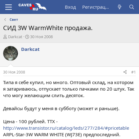
Вход
Регистрация
Свет
СИД 3W WarmWhite продажа.
А
Д
Darkcat
30 Ноя 2008
в
а
т
т
Darkcat
о
а
р
н
т
а
е
ч
30 Ноя 2008
#1
м
а
ы
л
Типа я себе купил, но много. Оптовый склад, на котором
а
я затариваюсь, отпускает только пачками по 20 штук. Так
что могу желающим слить десяток.
Девайсы будут у меня в субботу (может и раньше).
Цена - 100 рублей. ТТХ -
http://www.transistor.ru/catalog/leds/277/284/#pricetable
ARPL-Star-3W WARM WHITE (WJ73E) предпоследний.