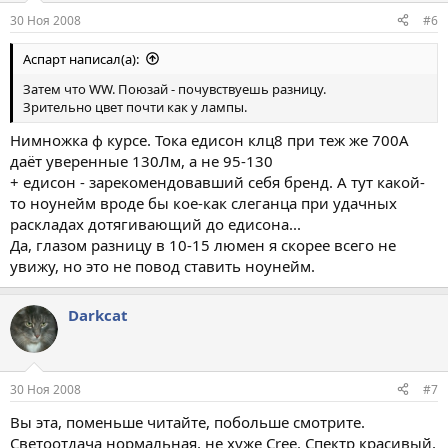
30 Ноя 2008
#6
Аспарт написал(а):
Затем что WW. Поюзай - почувствуешь разницу.
Зрительно цвет почти как у лампы.
Нимножка ф курсе. Тока едисон клц8 при теж же 700А
даёт уверенные 130Лм, а не 95-130
+ едисон - зарекомендовавший себя бренд. А тут какой-
то ноунейм вроде бы кое-как слеганца при удачных
раскладах дотягивающий до едисона...
Да, глазом разницу в 10-15 люмен я скорее всего не
увижу, но это не повод ставить ноунейм.
Darkcat
30 Ноя 2008
#7
Вы эта, поменьше читайте, побольше смотрите.
Светоотдача нормальная, не хуже Cree. Спектр красивый,