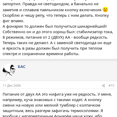
запортил. Правда не светодиодом, а банально не
заметив и сплавив паяльником кнопку включения
Скорблю и чешу репу, что теперь с ним делать. Кнопку
фиг впаяю.
А фонарик то должен был получиться шикарнейший!
Собственно он и до этого хорош был: стабилизатор тока,
8 режимов, питание от 2 (ДВУХ) AA - вообще редкость.
Теперь таких не делают. А с заменой светодиода он еще
и яркость в разы должен был получить при теплом
спектре и сохранении времени работы.
БАС
11 Дек 2008
#15
Питание от двух АА это нифига уже не редкость. У меня,
например, куча знакомых с такими ходят. А кнопку
смени на новую или мелкий тумблер с колпачком
защитным, весь разгерм зафигачь термосоплями. Я
вообще с негерметичным фонарём чаще хожу, ибо