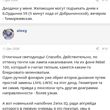
7 Дек 2008
#13
Диодики у меня. Желающие могут подъехать днем к
Б.Ордынке 59 (5 минут хода от Добрынинской), вечером
- Тимирязевская.
alexg
11 Дек 2008
#14
Отличные светодиоды! Спасибо. Действительно, по
оттенку почти как лампа накаливания. На их фоне Rebel
100, который я считал теплым, кажется каким-то
бледновато-зеленоватым.
Один ручной фонарик уже обрел второе дыхание путем
простой замены LXHL-LW3C на этот диод. Геометрия та
же самая, правда у люксеона чуть другая диаграмма
направленности - более узкая.
А вот новенький налобник Zenix IQ, ради апгрейда
которого в первую очередь я это покупал, увы я