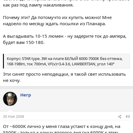
как раз под лампу накаливания.
Почему эти? Да потомучто их купить можно! Мне
надоело по месяцу ждать посылки из Планара.
А выгадывать 10-15 люмен - ну задерите ток до ампера,
будет вам 150-180.
Корпус: STAR type. 3W на плате БЕЛЫЙ 6000-7000К без оттенка,
168-198lm, ток 700mA, VF(v)=3.4-3.6, LAMBERTIAN, угол 140°
Эти синят просто неподеццки, я такой свет испльзовать
не хочу.
Негр
30 Ноя 2008
#8
От ~6000К лично у меня глаза устают к концу дня, на
5500К - только к концу второго дня (на 6000К к этму