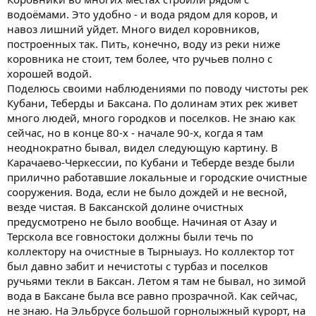
водоёмами. Это удобно - и вода рядом для коров, и
навоз лишний уйдет. Много видел коровников,
построенных так. Пить, конечно, воду из реки ниже
коровника не стоит, тем более, что ручьев полно с
хорошей водой.
Поделюсь своими наблюдениями по поводу чистоты рек
Кубани, Теберды и Баксана. По долинам этих рек живет
много людей, много городков и поселков. Не знаю как
сейчас, но в конце 80-х - начале 90-х, когда я там
неоднократно бывал, видел следующую картину. В
Карачаево-Черкессии, по Кубани и Теберде везде были
прилично работавшие локальные и городские очистные
сооружения. Вода, если не было дождей и не весной,
везде чистая. В Баксанской долине очистных
предусмотрено не было вообще. Начиная от Азау и
Терскола все говностоки должны были течь по
коллектору на очистные в Тырныауз. Но коллектор тот
был давно забит и нечистоты с турбаз и поселков
ручьями текли в Баксан. Летом я там не бывал, но зимой
вода в Баксане была все равно прозрачной. Как сейчас,
не знаю. На Эльбрусе большой горнолыжный курорт, на