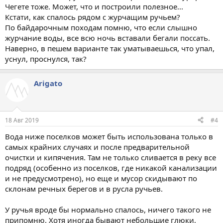
Чегете тоже. Может, что и построили полезное...
Кстати, как спалось рядом с журчащим ручьем?
По байдарочным походам помню, что если слышно
журчание воды, все всю ночь вставали бегали поссать.
Наверно, в пешем варианте так уматываешься, что упал,
уснул, проснулся, так?
Arigato
18 Авг 2019
#4
Вода ниже поселков может быть использована только в
самых крайних случаях и после предварительной
очистки и кипячения. Там не только сливается в реку все
подряд (особенно из поселков, где никакой канализации
и не предусмотрено), но еще и мусор скидывают по
склонам речных берегов и в русла ручьев.
У ручья вроде бы нормально спалось, ничего такого не
припомню. Хотя иногда бывают небольшие глюки,