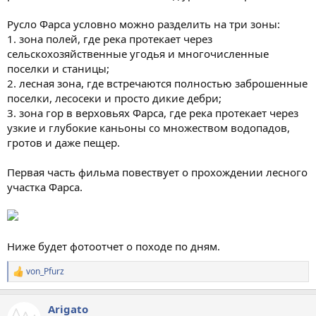
Русло Фарса условно можно разделить на три зоны:
1. зона полей, где река протекает через
сельскохозяйственные угодья и многочисленные
поселки и станицы;
2. лесная зона, где встречаются полностью заброшенные
поселки, лесосеки и просто дикие дебри;
3. зона гор в верховьях Фарса, где река протекает через
узкие и глубокие каньоны со множеством водопадов,
гротов и даже пещер.
Первая часть фильма повествует о прохождении лесного
участка Фарса.
Ниже будет фотоотчет о походе по дням.
von_Pfurz
Р
е
а
Arigato
к