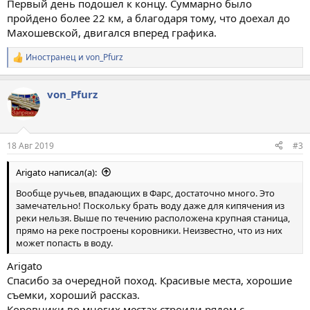
Первый день подошел к концу. Суммарно было
пройдено более 22 км, а благодаря тому, что доехал до
Махошевской, двигался вперед графика.
Иностранец
и
von_Pfurz
Р
е
а
von_Pfurz
к
ц
и
и
:
18 Авг 2019
#3
Arigato написал(а):
Вообще ручьев, впадающих в Фарс, достаточно много. Это
замечательно! Поскольку брать воду даже для кипячения из
реки нельзя. Выше по течению расположена крупная станица,
прямо на реке построены коровники. Неизвестно, что из них
может попасть в воду.
Arigato
Спасибо за очередной поход. Красивые места, хорошие
съемки, хороший рассказ.
Коровники во многих местах строили рядом с