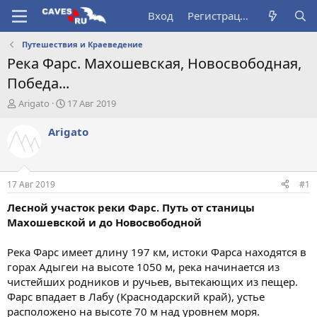
Вход
Регистрация
Путешествия и Краеведение
Река Фарс. Махошевская, Новосвободная,
Победа...
А
Д
Arigato
17 Авг 2019
в
а
т
т
Arigato
о
а
р
н
т
а
е
ч
17 Авг 2019
#1
м
а
ы
л
Лесной участок реки Фарс. Путь от станицы
а
Махошевской и до Новосвободной
Река Фарс имеет длину 197 км, истоки Фарса находятся в
горах Адыгеи на высоте 1050 м, река начинается из
чистейших родников и ручьев, вытекающих из пещер.
Фарс впадает в Лабу (Краснодарский край), устье
расположено на высоте 70 м над уровнем моря.