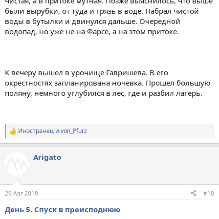
чистая, а в притоке мутная. Позже выяснилось, что выше
были вырубки, от туда и грязь в воде. Набрал чистой
воды в бутылки и двинулся дальше. Очередной
водопад, но уже не на Фарсе, а на этом притоке.
К вечеру вышел в урочище Гавришева. В его
окрестностях запланирована ночевка. Прошел большую
поляну, немного углубился в лес, где и разбил лагерь.
Иностранец
и
von_Pfurz
Р
е
а
Arigato
к
ц
и
и
:
29 Авг 2019
#10
День 5. Спуск в преисподнюю