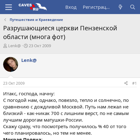
Вход
Регистрация
Путешествия и Краеведение
Разрушающиеся церкви Пензенской
области (многа фот)
А
Д
Lenk@
23 Окт 2009
в
а
т
т
Lenk@
о
а
р
н
т
а
е
ч
23 Окт 2009
#1
м
а
ы
л
Итакс, господа, начну:
а
С погодой нам, однако, повезло, тепло и солнечно, по
сравнению с дождливой Москвой. Путь нам лежал не
близкий - как-никак 700 с лишним верст, по не самым
лучшим дорогам матушки-России.
Скажу сразу, что посмотреть получилось % 40 от того
чего планировалось, но тем не менее.
Мокрая Поляна
: