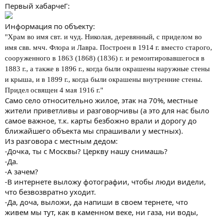
Первый хабарчеГ:
Информация по объекту:
"Храм во имя свт. и чуд. Николая, деревянный, с приделом во
имя свв. мчч. Флора и Лавра. Построен в 1914 г. вместо старого,
сооруженного в 1863 (1868) (1836) г. и ремонтировавшегося в
1883 г., а также в 1896 г., когда были окрашены наружные стены
и крыша, и в 1899 г., когда были окрашены внутренние стены.
Придел освящен 4 мая 1916 г."
Само село относительно жилое, этак на 70%, местные
жители приветливы и разговорчивы (а это для нас было
самое важное, т.к. карты безбожно врали и дорогу до
ближайшего объекта мы спрашивали у местных).
Из разговора с местным дедом:
-Дочка, ты с Москвы? Церкву нашу снимашь?
-Да.
-А зачем?
-В интернете выложу фотографии, чтобы люди видели,
что безвозвратно уходит.
-Да, доча, выложи, да напиши в своем тернете, что
живем мы тут, как в каменном веке, ни газа, ни воды,