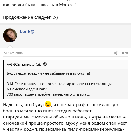
иконостаса были написаны в Москве."
Продолжение следует...;-)
Lenk@
24 Окт 2009
#20
AVINCE написал(а):
Будут ещё поездки - не забывайте выложить!
З.Ы. Если правильно понял, то стартовали вы из столицы.
А ночевали где и как?
700 верст в день требует вечернего отдыха ...
Надеюсь, что будут
, я еще завтра фот покидаю, уж
больно медленно инет сегодня работает.
Стартуем мы с Москвы обычно в ночь, к утру на месте. А
с ночевкой проще-простого, муж у меня родом с тех мест,
у нас там родня, приехали-выпили-поехали-вернулись-