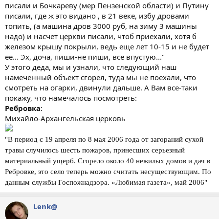
писали и Бочкареву (мер Пензенской области) и Путину
писали, где ж это видано , в 21 веке, избу дровами
топить, (а машина дров 3000 руб, на зиму 3 машины
надо) и насчет церкви писали, чтоб приехали, хотя б
железом крышу покрыли, ведь еще лет 10-15 и не будет
ее... Эх, доча, пиши-не пиши, все впустую..."
У этого деда, мы и узнали, что следующий наш
намеченный объект сгорел, туда мы не поехали, что
смотреть на огарки, двинули дальше. А Вам все-таки
покажу, что намечалось посмотреть:
Ребровка
:
Михайло-Архангельская церковь
"В период с 19 апреля по 8 мая 2006 года от загораний сухой
травы случилось шесть пожаров, принесших серьезный
материальный ущерб. Сгорело около 40 нежилых домов и дач в
Ребровке, это село теперь можно считать несуществующим. По
данным службы Госпожнадзора. «Любимая газета», май 2006"
Lenk@