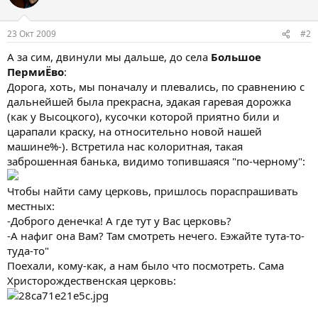
23 Окт 2009
#2
А за сим, двинули мы дальше, до села
Большое
ПермиЁво
:
Дорога, хоть, мы поначалу и плевались, по сравнению с
дальнейшей была прекрасна, эдакая гаревая дорожка
(как у Высоцкого), кусочки которой приятно били и
царапали краску, на относительно новой нашей
машине%-). Встретила нас колоритная, такая
заброшенная банька, видимо топившаяся "по-черному":
Чтобы найти саму церковь, пришлось пораспрашивать
местных:
-Доброго денечка! А где тут у Вас церковь?
-А нафиг она Вам? Там смотреть нечего. Еэжайте тута-то-
туда-то"
Поехали, кому-как, а нам было что посмотреть. Сама
Христорождественская церковь: