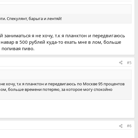
ти. Спекулянт, барыга и лентяй!
й заниматься я не хочу, т.к я планктон и передвигаюсь
навар в 500 рублей куда-то ехать мне в лом, больше
и попивая пиво.
#5
 не хочу, т.к я планктон и передвигаюсь по Москве 95 процентов
в лом, больше времени потеряю, за которое могу спокойно
#6