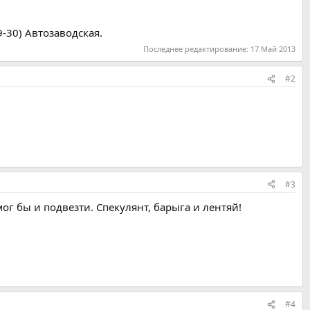
-30) Автозаводская.
Последнее редактирование:
17 Май 2013
#2
#3
ог бы и подвезти. Спекулянт, барыга и лентяй!
#4