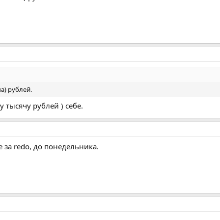
а) рублей.
у тысячу рублей ) себе.
е за redo, до понедельника.