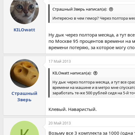
Страшный Зверь написал(а):
Интересно в чем гемор? Через полтора мес
KILOwatt
Ну дык через полтора месяца, а тут вс
по Москве 95 процентов времени на ма
времени потеряю, за которое могу спо
17 Май 2013
KILOwatt написал(а):
Ну дык через полтора месяца, а тут все ср
времени на машине и в метро мне спускатс
заработать те-же 500 рублей сидя на 5-й т
Страшный
Зверь
Клевый. Наваристый.
20 Май 2013
Возьму все 3 комплекта за 1000 (одна 