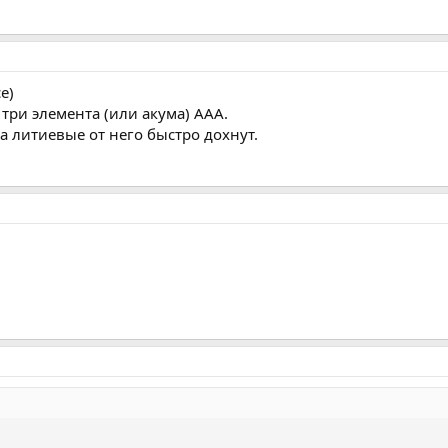
е)
три элемента (или акума) ААА.
да литиевые от него быстро дохнут.