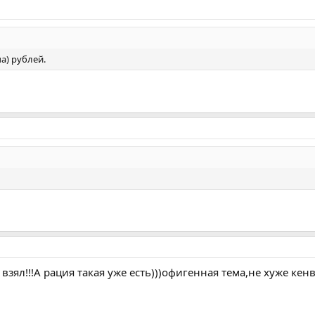
а) рублей.
взял!!!А рация такая уже есть)))офигенная тема,не хуже кен