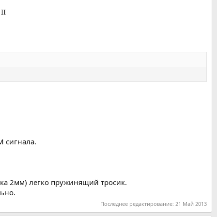
II
M сигнала.
дка 2мм) легко пружинящий тросик.
льно.
Последнее редактирование:
21 Май 2013