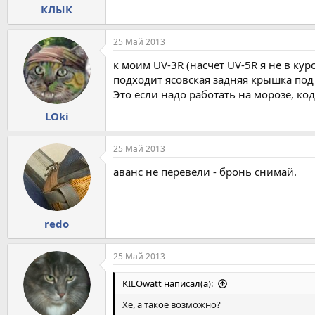
КЛЫК
25 Май 2013
к моим UV-3R (насчет UV-5R я не в курс
подходит ясовская задняя крышка под 
Это если надо работать на морозе, ко
LОki
25 Май 2013
аванс не перевели - бронь снимай.
redo
25 Май 2013
KILOwatt написал(а):
Хе, а такое возможно?