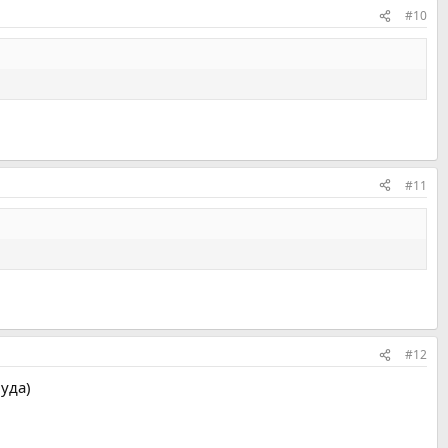
#10
#11
#12
вуда)