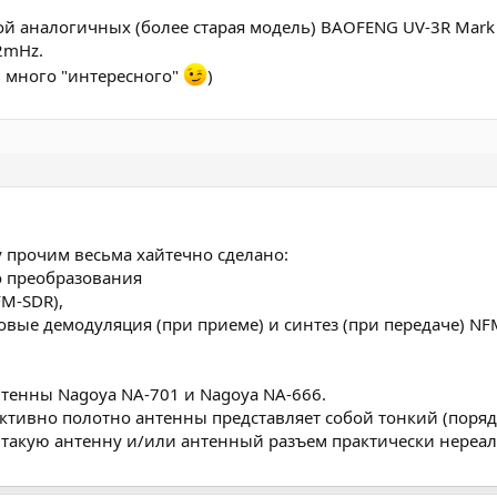
ой аналогичных (более старая модель) BAOFENG UV-3R Mark 
2mHz.
 много "интересного"
)
ду прочим весьма хайтечно сделано:
 преобразования
M-SDR),
вые демодуляция (при приеме) и синтез (при передаче) NF
тенны Nagoya NA-701 и Nagoya NA-666.
уктивно полотно антенны представляет собой тонкий (поря
ть такую антенну и/или антенный разъем практически нереа