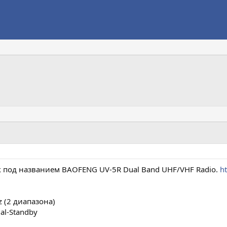
 под названием BAOFENG UV-5R Dual Band UHF/VHF Radio.
h
z (2 диапазона)
ual-Standby