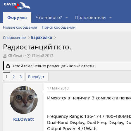
Форумы
Что нового?
Пользователи
Новые сообщения
Поиск сообщений
Снаряжение
Барахолка
Радиостанций псто.
А
Д
KILOwatt
17 Май 2013
в
а
т
В этой теме нельзя размещать новые ответы.
т
о
а
р
н
1
2
3
Вперёд
т
а
е
ч
17 Май 2013
м
а
ы
л
Имеются в наличии 3 комплекта пепяк
а
Frequency Range: 136-174 / 400-480MH
KILOwatt
Dual-Band Display, Dual Freq. Display, D
Output Power: 4 /1Watts