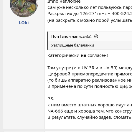
Imho неплохие.
Сам уже несколько лет пользуюсь пар
Раскрыл их до 126-271mHz + 400-524.
(на раскрытых можно порой услышать
LОki
Поп Гапон написал(а):
Уатлищные балалайки
Категорически
не
согласен!
Там унутре (и в UV-3R и в UV-5R) меж
Цифровой
приемопередачтик прямого
(то бишь аппаратно реализованное NF
и применена по сути полностью цифро
P.S.
к ним вместо штатных хорошо идут ан
NA-666 еще и хороша тем, что констр
В результате, случайно задев, слома