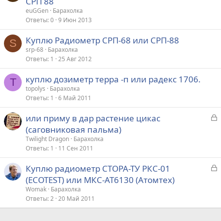
СРП 88
euGGen
Барахолка
Ответы
0
9 Июн 2013
Куплю Радиометр СРП-68 или СРП-88
S
srp-68
Барахолка
Ответы
1
25 Авг 2012
куплю дозиметр терра -п или радекс 1706.
T
topolys
Барахолка
Ответы
1
6 Май 2011
З
или приму в дар растение цикас
а
(саговниковая пальма)
к
Twilight Dragon
Барахолка
р
Ответы
1
11 Сен 2011
З
Куплю радиометр СТОРА-ТУ РКС-01
т
а
(ECOTEST) или МКС-АТ6130 (Атомтех)
а
к
Womak
Барахолка
р
Ответы
2
20 Май 2011
т