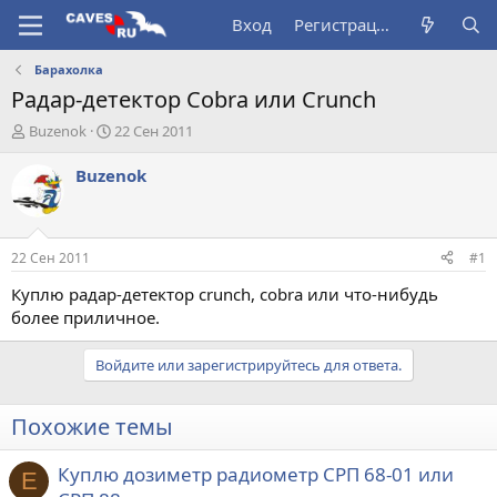
Вход
Регистрация
Барахолка
Радар-детектор Cobra или Crunch
А
Д
Buzenok
22 Сен 2011
в
а
т
т
Buzenok
о
а
р
н
т
а
е
ч
22 Сен 2011
#1
м
а
ы
л
Куплю радар-детектор crunch, cobra или что-нибудь
а
более приличное.
Войдите или зарегистрируйтесь для ответа.
Похожие темы
Куплю дозиметр радиометр СРП 68-01 или
E