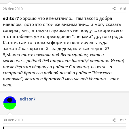
28 Дек 2010
#16
editor7
хорошо что впечатлило... там такого добра
навалом. фото это с той же викимапии... и могу сказать
саперы , мчс, в такую глухомань не поедут... скоре всего
этот штабелек уже опреходован "спецами" другого рода.
Кстати, сам то в каком формате планируешь туда
заехать? как красный - за дедом, или как черный?
З,Ы.
мои тоже воевали под Ленинградом, хотя и
москвичи... родной дед прорывал блокаду( операция Искра)
после держал оборону в районе Синявино, выжил... а
старший брат его родной погиб в районе "Невского
пяточка", лежит в братской могиле под Колпино... так
вот.
editor7
30 Дек 2010
#17