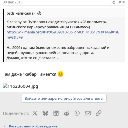
30 Дек 2010
#18
bsds написал(а):
К северу от Путилово находится участок «28 километр»
Мгинского карьероуправления (АО «Кампес»).
http://wikimapia.org/#lat=59.8981073&lon=31.413517&z=14&l=1&
m=s&v=9
На 2006 год там было множество заброшенных зданий и
недействующая узкоколейная железная дорога.
Думаю, что-то ещё осталось...
Там даже "хабар" имеется
Войдите или зарегистрируйтесь для ответа.
X
Bluesky
LinkedIn
Reddit
WhatsApp
Электронная поч
Ссылка
Поделиться:
Путешествия и Краеведение