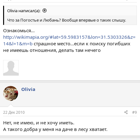
Olivia написал(а):
Что за Погостье и Любань? Вообще впервые о таких слышу.
Ознакомься...
http://wikimapia.org/#lat=59.5983157&lon=31.5303326&z=
14&l=1&m=b
страшное место...если к поиску погибших
не имеешь отношения, делать там нечего
Olivia
22 Дек 2010
#9
Нет, не имею, и не хочу иметь.
А такого добра у меня на даче в лесу хватает.