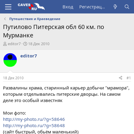
Вход
Регистрация
Путешествия и Краеведение
Путилово Питерская обл 60 км. по
Мурманке
А
Д
editor7
18 Дек 2010
в
а
т
т
editor7
о
а
р
н
т
а
е
ч
18 Дек 2010
#1
м
а
ы
л
Развалины храма, старинный карьер добычи "мрамора",
а
которым отделывались питерские дворцы. На самом
деле это особый известняк
Мои фото:
http://my-photo.ru/?g=58646
http://my-photo.ru/?g=58648
(сайт быстрый, обьём маленький)