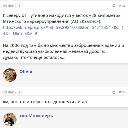
28 Дек 2010
#14
К северу от Путилово находится участок «28 километр»
Мгинского карьероуправления (АО «Кампес»).
http://wikimapia.org/#lat=59.8981073&lon=31.413517&z=1
4&l=1&m=s&v=9
На 2006 год там было множество заброшенных зданий и
недействующая узкоколейная железная дорога.
Думаю, что-то ещё осталось...
Olivia
28 Дек 2010
#15
хм, вот это интересно... дождемся лета )
тов. Инженеръ