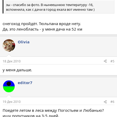
зы - спасибо за фото. В нынеешнюю температуру -16,
вспомнила, как с дачи в город ехала вот именно там )
снегоход пройдёт. Тюльпана вроде нету.
Да, это ленобласть - у меня дача на 52 км
Olivia
18 Дек 2010
#5
у меня дальше.
editor7
19 Дек 2010
#6
Поедете летом в леса между Погостьем и Любанью?
ищу попутчиков на 3-5 дней.