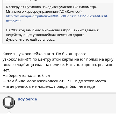
К северу от Путилово находится участок «28 километр»
Мгинского карьероуправления (АО «Кампес»).
http://wikimapia.org/#lat=59.8981073&lon=31.413517&z=14&l=1&
m=s&v=9
На 2006 год там было множество заброшенных зданий и
недействующая узкоколейная железная дорога.
Думаю, что-то ещё осталось...
Кажись, узкоколейка снята. По бывш трассе
узкоколейки(?) по центру этой карты на юг прямо на арку
возле кладбища ехал на велике. Насыпь хороша, рельсов
нет.
На берегу канала не был
--- там было море узкоколеек от ГРЭС и до этого места.
Нигде рельсов не нашёл... правда, был не везде
Boy Serge