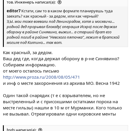
тов. Инженеръ написал(а):
editor7
Кстати, сам то в каком формате планируешь туда
заехать? как красный - за дедом, или как черный?
З,Ы.
мои тоже воевали под Ленинградом, хотя и москвичи...
родной дед прорывал блокаду( операция Искра) после держал
оборону в районе Синявино, выжил... а старший брат его
родной погиб в районе "Невского пяточка", лежит в братской
могиле под Колпино... так вот.
Как красный, за дедом.
Ваш дед где, когда держал оборону в р-не Синявино?
Собираем информацию.
от моего осталось письмо
http://www.proza.ru/2008/08/05/471
и инф о месте захоронения из архива МО. Весна 1942
Один такой снарядик (т е с взрывателем, но не
выстреленный и с присохшими остатками пороха на
месте гильзы) нашли в 10 м от Мурманки. Кого только
не вызывал. Отреагировали одни кировские менты
bsds написал(а):