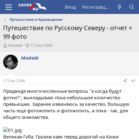
Вход
Регистрация
Путешествия и Краеведение
Путешествие по Русскому Северу - отчет +
99 фото
А
Д
ModeM
17 Сен 2006
в
а
т
т
ModeM
о
а
р
н
т
а
е
ч
17 Сен 2006
#1
м
а
ы
л
Предвидя многочисленные вопросы "а когда будут
а
фотки?", выкладываю пока небольшое количество
превьюшек. Заранее извиняюсь за качество, большую
часть еще фотожопить и фотожопить, а пока - так, для
общего знакомства.
Великая Губа. Грузим каяк перед дорогой на Кижи