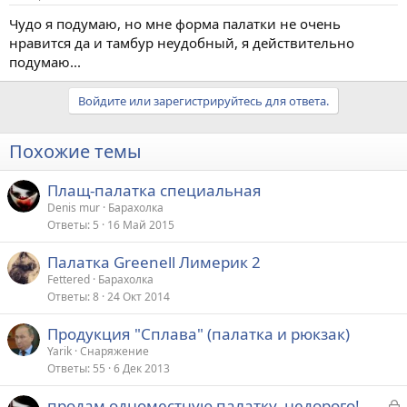
Чудо я подумаю, но мне форма палатки не очень
нравится да и тамбур неудобный, я действительно
подумаю...
Войдите или зарегистрируйтесь для ответа.
Похожие темы
Плащ-палатка специальная
Denis mur
Барахолка
Ответы
5
16 Май 2015
Палатка Greenell Лимерик 2
Fettered
Барахолка
Ответы
8
24 Окт 2014
Продукция "Сплава" (палатка и рюкзак)
Yarik
Снаряжение
Ответы
55
6 Дек 2013
З
продам одноместную палатку, недорого!