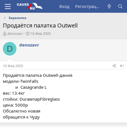
Вход
Регистрация
Барахолка
Продаётся палатка Outwell
А
Д
denozavr
10 Фев 2005
в
а
т
т
denozavr
D
о
а
р
н
т
а
е
ч
10 Фев 2005
#1
м
а
ы
л
Продаётся палатка Outwell-дания
а
модели-TwinFalls
и Casagrande L
вес: 13.4кг
стойки: DurawnapFibreglass
цена: 5000р
Обсалютно новая
обращатся к Чуду