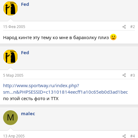
Fed
15 Фев 2005
#2
Народ кинте эту тему ко мне в барахолку плиз
Fed
5 Мар 2005
#3
http://www.sportway.ru/index.php?
sm...n&PHPSESSID=c13101814eecff1a10c65eb0d3ad1bec
по этой сесть фото и ТТХ
malec
M
13 Апр 2005
#4