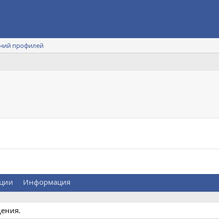
ний профилей
ции
Информация
щения.