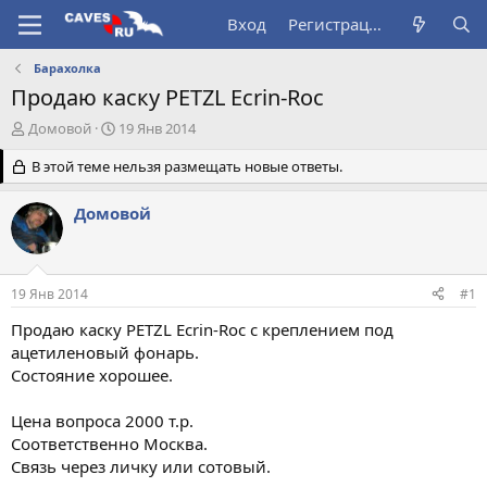
Вход
Регистрация
Барахолка
Продаю каску PETZL Ecrin-Roc
А
Д
Домовой
19 Янв 2014
в
а
т
В этой теме нельзя размещать новые ответы.
т
о
а
р
н
Домовой
т
а
е
ч
м
а
ы
л
19 Янв 2014
#1
а
Продаю каску PETZL Ecrin-Roc с креплением под
ацетиленовый фонарь.
Состояние хорошее.
Цена вопроса 2000 т.р.
Соответственно Москва.
Связь через личку или сотовый.