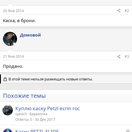
20 Янв 2014
#2
Каска, в брони.
Домовой
21 Янв 2014
#3
Продано.
В этой теме нельзя размещать новые ответы.
Похожие темы
Куплю каску Petzl ecrin roc
sjanich
Барахолка
Ответы
0
30 Дек 2017
З
Каску PETZL ELIOS