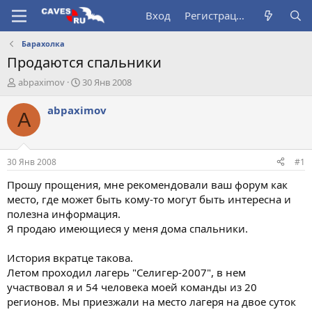
Вход
Регистрация
Барахолка
Продаются спальники
А
Д
abpaximov
30 Янв 2008
в
а
т
т
abpaximov
A
о
а
р
н
т
а
е
ч
30 Янв 2008
#1
м
а
ы
л
Прошу прощения, мне рекомендовали ваш форум как
а
место, где может быть кому-то могут быть интересна и
полезна информация.
Я продаю имеющиеся у меня дома спальники.
История вкратце такова.
Летом проходил лагерь "Селигер-2007", в нем
участвовал я и 54 человека моей команды из 20
регионов. Мы приезжали на место лагеря на двое суток