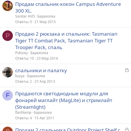
Продам спальник-кокон Campus Adventure
300 XL.
Sanitar AVO
Барахолка
Ответы
0
21 Мар 2015
Продаю 2 рюкзака и спальник: Tasmanian
P
Tiger TT Combat Pack, Tasmanian Tiger TT
Trooper Pack, спаль
Polozey
Барахолка
Ответы
10
23 Мар 2014
З
спальники и палатку
а
kuzya
Барахолка
Ответы
2
27 Апр 2013
к
р
Продаются светодиодные модули для
F
фонарей маглайт (MagLite) и стримлайт
т
(Streamlight)
а
flashlamp
Барахолка
Ответы
4
15 Авг 2011
З
Продам 2 спальника Outdoor Project Shelf с