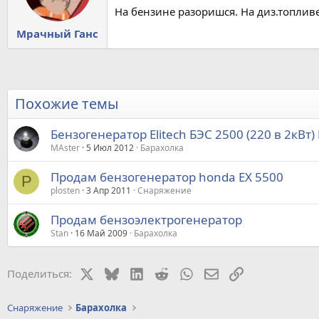
На бензине разоришся. На диз.топливе
Мрачный Ганс
Похожие темы
Бензогенератор Elitech БЭС 2500 (220 в 2кВт
МАster
5 Июл 2012
Барахолка
Продам бензогенератор honda EX 5500
P
plosten
3 Апр 2011
Снаряжение
Продам бензоэлектрогенератор
Stan
16 Май 2009
Барахолка
X
Bluesky
LinkedIn
Reddit
WhatsApp
Электронная почт
Ссылка
Поделиться:
Снаряжение
Барахолка