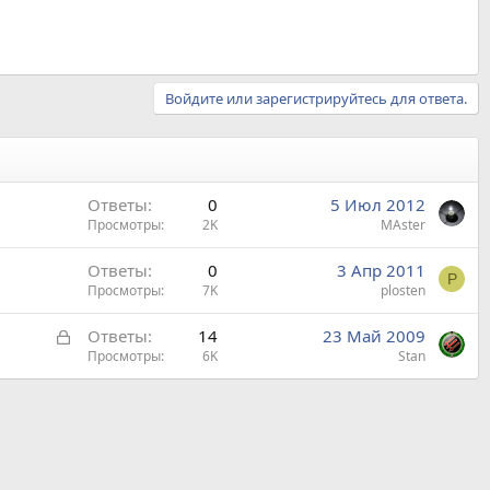
Войдите или зарегистрируйтесь для ответа.
Ответы
0
5 Июл 2012
Просмотры
2K
МАster
Ответы
0
3 Апр 2011
P
Просмотры
7K
plosten
З
Ответы
14
23 Май 2009
а
Просмотры
6K
Stan
к
р
ы
т
а