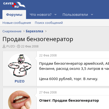
Форумы
Что нового?
Пользователи
Новые сообщения
Поиск сообщений
Снаряжение
Барахолка
Продам бензогенератор
А
Д
PUZO
22 Фев 2008
в
а
т
т
22 Фев 2008
о
а
Продам бензогенератор армейский, АБ-2
р
н
т
а
бензине, расход около 3,5 литров в ча
е
ч
м
а
Цена 6000 рублей, торг. В личку.
PUZO
ы
л
а
27 Фев 2008
Ответ: Продам бензогенератор