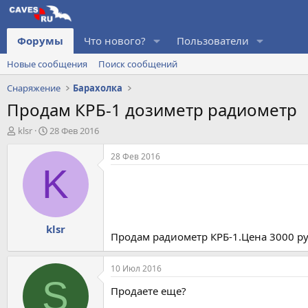
Форумы
Что нового?
Пользователи
Новые сообщения
Поиск сообщений
Снаряжение
Барахолка
Продам КРБ-1 дозиметр радиометр
А
Д
klsr
28 Фев 2016
в
а
т
т
28 Фев 2016
о
а
K
р
н
т
а
е
ч
м
а
klsr
ы
л
Продам радиометр КРБ-1.Цена 3000 ру
а
10 Июл 2016
S
Продаете еще?