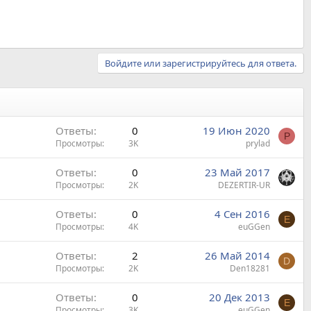
Войдите или зарегистрируйтесь для ответа.
Ответы
0
19 Июн 2020
P
Просмотры
3K
prylad
Ответы
0
23 Май 2017
Просмотры
2K
DEZERTIR-UR
Ответы
0
4 Сен 2016
E
Просмотры
4K
euGGen
Ответы
2
26 Май 2014
D
Просмотры
2K
Den18281
Ответы
0
20 Дек 2013
E
Просмотры
3K
euGGen