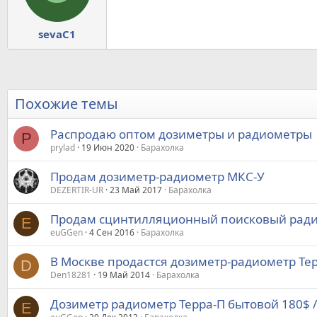
sevaC1
Похожие темы
Распродаю оптом дозиметры и радиометры
P
prylad
19 Июн 2020
Барахолка
Продам дозиметр-радиометр МКС-У
DEZERTIR-UR
23 Май 2017
Барахолка
Продам сцинтилляционный поисковый радио
E
euGGen
4 Сен 2016
Барахолка
В Москве продастся дозиметр-радиометр Те
D
Den18281
19 Май 2014
Барахолка
Дозиметр радиометр Терра-П бытовой 180$ /
E